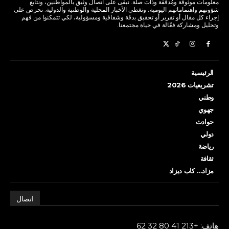
معلومات موثوقة ومُدققة وذات صلة. نبقى على اتصال وثيق بالمواطنين، ونتابع
شؤونهم واهتماماتهم اليومية، ونغطي الأخبار المحلية والوطنية والدولية. نحرص على
إجراء كل مقال أو تقرير أو تحقيق بدقة وشفافية ومسؤولية، لكي تتمكنوا من فهم
وتحليل ومشاركة فعّالة في حياة مجتمعنا.
الرئيسية
تشريعيات 2026
وطني
جهوي
حوادث
دولي
رياضة
ثقافة
مزاد… كاب ديزاد
اتصال
هاتف: +213 41 80 32 62