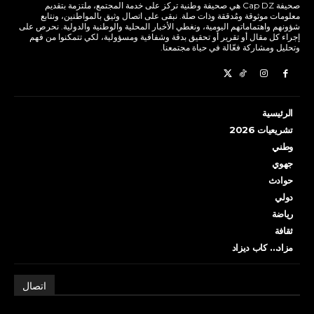
صحيفة Cap DZ هي صحيفة وطنية تركز على خدمة المجتمع، ملتزمة بتقديم
معلومات موثوقة ومُدققة وذات صلة. نبقى على اتصال وثيق بالمواطنين، ونتابع
شؤونهم واهتماماتهم اليومية، ونغطي الأخبار المحلية والوطنية والدولية. نحرص على
إجراء كل مقال أو تقرير أو تحقيق بدقة وشفافية ومسؤولية، لكي تتمكنوا من فهم
وتحليل ومشاركة فعّالة في حياة مجتمعنا.
الرئيسية
تشريعيات 2026
وطني
جهوي
حوادث
دولي
رياضة
ثقافة
مزاد… كاب ديزاد
اتصال