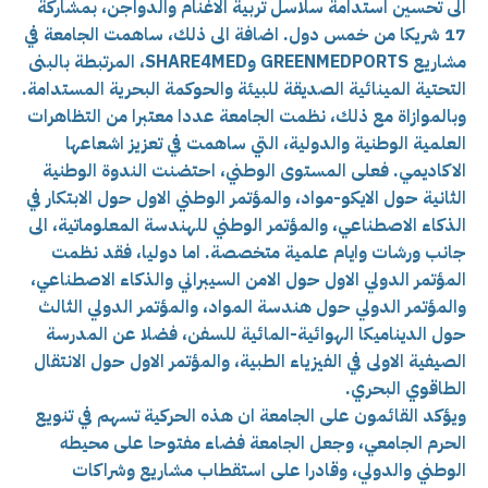
الى تحسين استدامة سلاسل تربية الاغنام والدواجن، بمشاركة
17 شريكا من خمس دول. اضافة الى ذلك، ساهمت الجامعة في
مشاريع GREENMEDPORTS وSHARE4MED، المرتبطة بالبنى
التحتية المينائية الصديقة للبيئة والحوكمة البحرية المستدامة.
وبالموازاة مع ذلك، نظمت الجامعة عددا معتبرا من التظاهرات
العلمية الوطنية والدولية، التي ساهمت في تعزيز اشعاعها
الاكاديمي. فعلى المستوى الوطني، احتضنت الندوة الوطنية
الثانية حول الايكو-مواد، والمؤتمر الوطني الاول حول الابتكار في
الذكاء الاصطناعي، والمؤتمر الوطني للهندسة المعلوماتية، الى
جانب ورشات وايام علمية متخصصة. اما دوليا، فقد نظمت
المؤتمر الدولي الاول حول الامن السيبراني والذكاء الاصطناعي،
والمؤتمر الدولي حول هندسة المواد، والمؤتمر الدولي الثالث
حول الديناميكا الهوائية-المائية للسفن، فضلا عن المدرسة
الصيفية الاولى في الفيزياء الطبية، والمؤتمر الاول حول الانتقال
الطاقوي البحري.
ويؤكد القائمون على الجامعة ان هذه الحركية تسهم في تنويع
الحرم الجامعي، وجعل الجامعة فضاء مفتوحا على محيطه
الوطني والدولي، وقادرا على استقطاب مشاريع وشراكات