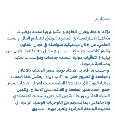
جميلة .م
تؤكد جامعة وهران للعلوم والتكنولوجيا محمد بوضياف
مكانتها الاستراتيجية في المشهد الوطني للتعليم العالي والبحث
العلمي، من خلال ديناميكية متواصلة في مجال التعاون
والشراكات، حيث تمكنت من ابرام حوالي 35 اتفاقية تعاون، من
بينها 9 اتفاقيات دولية، شملت جامعات ومؤسسات بحثية
وصناعية مرموقة.
و حسب ما افاد به الاستاذ بودية معمر المكلف بالاعلام
بالجامعة في تصريح خص به “كاب ديزاد” يعكس هذا الحصاد
نوعية الرؤية التي تعتمدها الجامعة تحت اشراف الاستاذ المميز
حمو أحمد مدير الجامعة و القائمة على الانفتاح، وتثمين
البحث العلمي، وربط التكوين الجامعي بالمحيط الاقتصادي
والاجتماعي، بما ينسجم مع التوجهات الوطنية الرامية الى
تحديث الجامعة الجزائرية وتعزيز دورها التنموي.