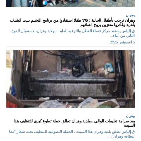
وهران
وهران ترحب بأطفال الجالية : 78 طفلا استفادوا من برنامج التخييم ببيت الشباب
بلقايد وغادروا معتزين بروح انتمائهم
ق.إلياس يستعد مركز قضاء العطل والترفيه بلقايد – بولاية وهران، لاستقبال الفوج
الثاني من أبناء...
5 أغسطس 2026
وهران
بعد صرامة تعليمات الوالي …بلدية وهران تطلق حملة تطوع كبرى للتنظيف هذا
السبت
ق.إلياس تطلق بلدية وهران هذا السبت ، الحملة التطوعية للتنظيف تحت شعار "معا
لنظافة وهران"،...