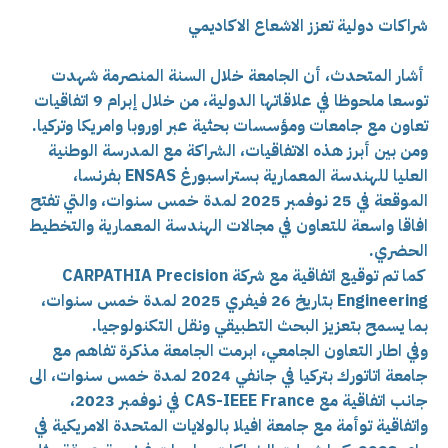
شراكات دولية تعزز الاشعاع الاكاديمي
أشار المتحدث، أن الجامعة خلال السنة المنصرمة شهدت
توسعا ملحوظا في علاقاتها الدولية، من خلال إبرام 9 اتفاقيات
تعاون مع جامعات ومؤسسات بحثية عبر اوروبا وامريكا وتركيا.
ومن بين أبرز هذه الاتفاقيات، الشراكة مع المدرسة الوطنية
العليا للهندسة المعمارية بستراسبورغ ENSAS بفرنسا،
الموقعة في 25 نوفمبر 2025 لمدة خمس سنوات، والتي تفتح
افاقا واسعة للتعاون في مجالات الهندسة المعمارية والتخطيط
الحضري.
كما تم توقيع اتفاقية مع شركة CARPATHIA Precision
Engineering بتاريخ 26 فيفري 2025 لمدة خمس سنوات،
بما يسمح بتعزيز البحث التطبيقي ونقل التكنولوجيا.
وفي اطار التعاون الجامعي، ابرمت الجامعة مذكرة تفاهم مع
جامعة اتاتورك بتركيا في جانفي 2024 لمدة خمس سنوات، الى
جانب اتفاقية مع CAS-IEEE France في نوفمبر 2023،
واتفاقية توأمة مع جامعة افيلا بالولايات المتحدة الامريكية في