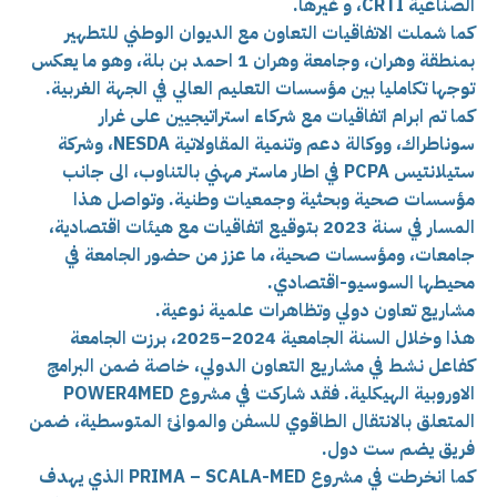
الصناعية CRTI، و غيرها.
كما شملت الاتفاقيات التعاون مع الديوان الوطني للتطهير
بمنطقة وهران، وجامعة وهران 1 احمد بن بلة، وهو ما يعكس
توجها تكامليا بين مؤسسات التعليم العالي في الجهة الغربية.
كما تم ابرام اتفاقيات مع شركاء استراتيجيين على غرار
سوناطراك، ووكالة دعم وتنمية المقاولاتية NESDA، وشركة
ستيلانتيس PCPA في اطار ماستر مهني بالتناوب، الى جانب
مؤسسات صحية وبحثية وجمعيات وطنية. وتواصل هذا
المسار في سنة 2023 بتوقيع اتفاقيات مع هيئات اقتصادية،
جامعات، ومؤسسات صحية، ما عزز من حضور الجامعة في
محيطها السوسيو-اقتصادي.
مشاريع تعاون دولي وتظاهرات علمية نوعية.
هذا وخلال السنة الجامعية 2024–2025، برزت الجامعة
كفاعل نشط في مشاريع التعاون الدولي، خاصة ضمن البرامج
الاوروبية الهيكلية. فقد شاركت في مشروع POWER4MED
المتعلق بالانتقال الطاقوي للسفن والموانئ المتوسطية، ضمن
فريق يضم ست دول.
كما انخرطت في مشروع PRIMA – SCALA-MED الذي يهدف