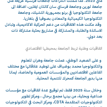
ماي 2023. كما شملت الشراكات جامعات فرنسية عريقة مثل
جامعة لورين وجامعة فرساي سان كانتان ايفلين، اضافة الى
جامعة التكنولوجيا في برنو بجمهورية التشيك، وجامعة
التكنولوجيا الكيميائية والمعادن بصوفيا في بلغاريا.
وقد مكنت هذه الاتفاقيات من دعم الحركية الاكاديمية، وتبادل
الاساتذة والطلبة، والمشاركة في مشاريع بحثية مشتركة ذات
بعد دولي.
اتفاقيات وطنية تربط الجامعة بمحيطها الاقتصادي
و على الصعيد الوطني، عملت جامعة وهران للعلوم
والتكنولوجيا محمد بوضياف على توطيد علاقاتها مع مختلف
الفاعلين الاقتصاديين والمؤسسات العمومية والخاصة، ايمانا
منها بدور الجامعة كمحرك للتنمية المحلية.
وخلال سنة 2025 فقط، تم توقيع عدة اتفاقيات مع مؤسسات
صناعية وبحثية، من بينها مجمع برحال ، ومركز تطوير
التكنولوجيات المتقدمة CDTA، ومركز البحث في التكنولوجيات