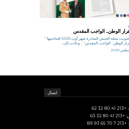
رار الوطن.. الواجب المقدس
ح.ن عنونت مجلة الجيش الصادرة شهر أوت 2026 افتتاحيتها:"
ر الوطن.. الواجب المقدس" ، وعادت إلى...
اتصال
80 32 62
 80 32 63
65 93 89