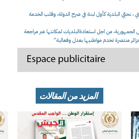
 منصةX: “في يومها الوطني ، نحيّي البلدية كأول لبنة في صرح الدولة، وقلب الخدمة
س الجمهورية، من اجل استعادةالبلديات لمكانتها عبر مراجعة
جزائر منتصرة تخدم مواطنيها بعدل وفعالية”
المزيد من المقالات