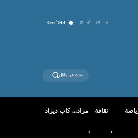
C
Oran
34.4
بحث عن مقال
ياضة
ثقافة
مزاد… كاب ديزاد