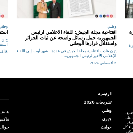
وطني
وطني
ة
افتتاحية مجلة الجيش: اللقاء الاعلامي لرئيس
استق
الجمهورية حمل رسائل واضحة عن ثبات الجزائر
واستقلال قرارها الوطني
استقرا
رة
ح.ن عادت افتتاحية مجلة الجيش في عددها لشهر أوت إلى اللقاء
8 أغسطس 2026
الإعلامي الأخير لرئيس الجمهورية،...
8 أغسطس 2026
الرئيسية
تشريعيات 2026
وطني
هاتف: +213 41 
جتمع،
 على
جهوي
فاكس: +213 41
ية،
جوال: +213 7 70 
راء كل
حوادث
مكنوا