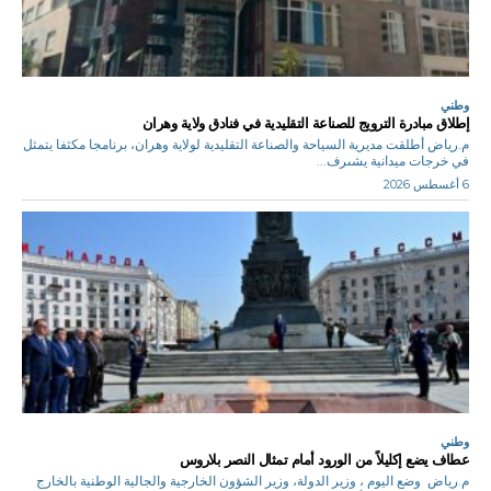
وطني
إطلاق مبادرة الترويج للصناعة التقليدية في فنادق ولاية وهران
م.رياض أطلقت مديرية السياحة والصناعة التقليدية لولاية وهران، برنامجا مكثفا يتمثل
في خرجات ميدانية يشىرف...
6 أغسطس 2026
وطني
عطاف يضع إكليلاً من الورود أمام تمثال النصر بلاروس
م.رياض وضع اليوم ، وزير الدولة، وزير الشؤون الخارجية والجالية الوطنية بالخارج