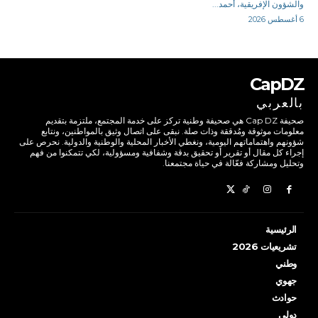
والشؤون الإفريقية، أحمد...
6 أغسطس 2026
CapDZ
بالعربي
صحيفة Cap DZ هي صحيفة وطنية تركز على خدمة المجتمع، ملتزمة بتقديم
معلومات موثوقة ومُدققة وذات صلة. نبقى على اتصال وثيق بالمواطنين، ونتابع
شؤونهم واهتماماتهم اليومية، ونغطي الأخبار المحلية والوطنية والدولية. نحرص على
إجراء كل مقال أو تقرير أو تحقيق بدقة وشفافية ومسؤولية، لكي تتمكنوا من فهم
وتحليل ومشاركة فعّالة في حياة مجتمعنا.
الرئيسية
تشريعيات 2026
وطني
جهوي
حوادث
دولي