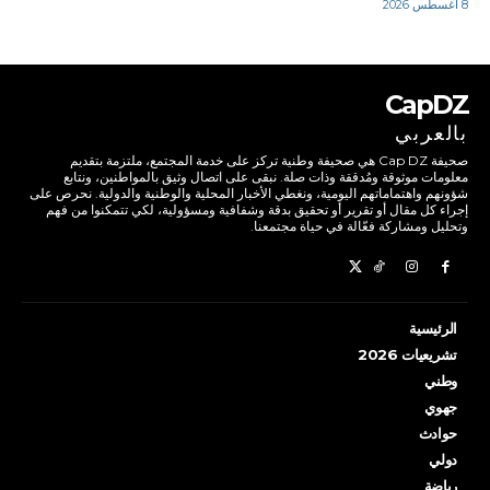
8 أغسطس 2026
CapDZ
بالعربي
صحيفة Cap DZ هي صحيفة وطنية تركز على خدمة المجتمع، ملتزمة بتقديم
معلومات موثوقة ومُدققة وذات صلة. نبقى على اتصال وثيق بالمواطنين، ونتابع
شؤونهم واهتماماتهم اليومية، ونغطي الأخبار المحلية والوطنية والدولية. نحرص على
إجراء كل مقال أو تقرير أو تحقيق بدقة وشفافية ومسؤولية، لكي تتمكنوا من فهم
وتحليل ومشاركة فعّالة في حياة مجتمعنا.
الرئيسية
تشريعيات 2026
وطني
جهوي
حوادث
دولي
رياضة