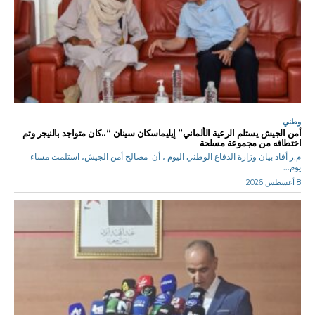
وطني
أمن الجيش يستلم الرعية الألماني” إيليماسكان سينان “..كان متواجد بالنيجر وتم
اختطافه من مجموعة مسلحة
م.ر أفاد بيان وزارة الدفاع الوطني اليوم ، أن مصالح أمن الجيش، استلمت مساء
يوم...
8 أغسطس 2026