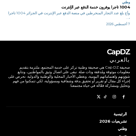
وطني
1004 تاجرا يوفرون خدمة الدفع عبر الإنترنت
وأج بلغ عدد التجار المنخرطين في منصة الدفع عبر الإنترنت في الجزائر 1004 تاجرا
،...
7 أغسطس 2026
CapDZ
بالعربي
صحيفة Cap DZ هي صحيفة وطنية تركز على خدمة المجتمع، ملتزمة بتقديم
معلومات موثوقة ومُدققة وذات صلة. نبقى على اتصال وثيق بالمواطنين، ونتابع
شؤونهم واهتماماتهم اليومية، ونغطي الأخبار المحلية والوطنية والدولية. نحرص على
إجراء كل مقال أو تقرير أو تحقيق بدقة وشفافية ومسؤولية، لكي تتمكنوا من فهم
وتحليل ومشاركة فعّالة في حياة مجتمعنا.
الرئيسية
تشريعيات 2026
وطني
جهوي