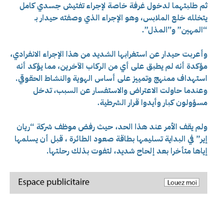
ثم طلبتهما لدخول غرفة خاصة لإجراء تفتيش جسدي كامل
يتخلله خلع الملابس، وهو الإجراء الذي وصفته حيدار بـ
“المهين” و”المذل”.
وأعربت حيدار عن استغرابها الشديد من هذا الإجراء الانفرادي،
مؤكدة أنه لم يطبق على أي من الركاب الآخرين، مما يؤكد أنه
استهداف ممنهج وتمييز على أساس الهوية والنشاط الحقوقي.
وعندما حاولت الاعتراض والاستفسار عن السبب، تدخل
مسؤولون كبار وأيدوا قرار الشرطية.
ولم يقف الأمر عند هذا الحد، حيث رفض موظف شركة “ريان
إير” في البداية تسليمها بطاقة صعود الطائرة ، قبل أن يسلمها
إياها متأخرا بعد إلحاح شديد، لتفوت بذلك رحلتها.