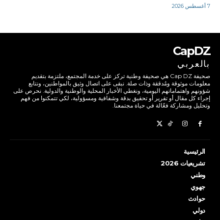
7 أغسطس 2026
CapDZ
بالعربي
صحيفة Cap DZ هي صحيفة وطنية تركز على خدمة المجتمع، ملتزمة بتقديم
معلومات موثوقة ومُدققة وذات صلة. نبقى على اتصال وثيق بالمواطنين، ونتابع
شؤونهم واهتماماتهم اليومية، ونغطي الأخبار المحلية والوطنية والدولية. نحرص على
إجراء كل مقال أو تقرير أو تحقيق بدقة وشفافية ومسؤولية، لكي تتمكنوا من فهم
وتحليل ومشاركة فعّالة في حياة مجتمعنا.
الرئيسية
تشريعيات 2026
وطني
جهوي
حوادث
دولي