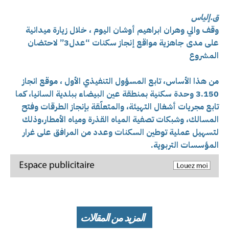
ق.إلياس
وقف والي وهران ابراهيم أوشان اليوم ، خلال زيارة ميدانية
على مدى جاهزية مواقع إنجاز سكنات “عدل3” لاحتضان
المشروع
من هذا الأساس، تابع المسؤول التنفيذي الأول ، موقع انجاز
3.150 وحدة سكنية بمنطقة عين البيضاء ببلدية السانيا، كما
تابع مجريات
أشغال التهيئة، والمتعلّقة بإنجاز الطرقات وفتح
المسالك، وشبكات تصفية المياه القذرة ومياه الأمطار،وذلك
لتسهيل عملية توطين السكنات وعدد من المرافق على غرار
المؤسسات التربوية.
المزيد من المقالات