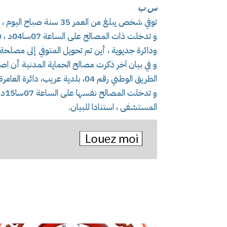
س ب
توفي شخص يبلغ من العمر 35 سنة صباح اليوم ، بعد أن دهسته سيارة بغليزان ، حسب بيان الحماية المدنية.
ودائرة جديوية ، أين تم تحويل المتوفي إلى مصلح
الطريق الوطني رقم 04، بلدية عريب، دائرة العامرة بولاية عين الدفلى.
و ت
المستشفى ، استنادا للبيان.