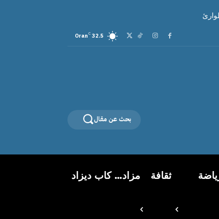
وارئ
C
Oran
32.5
بحث عن مقال
ياضة
ثقافة
مزاد… كاب ديزاد