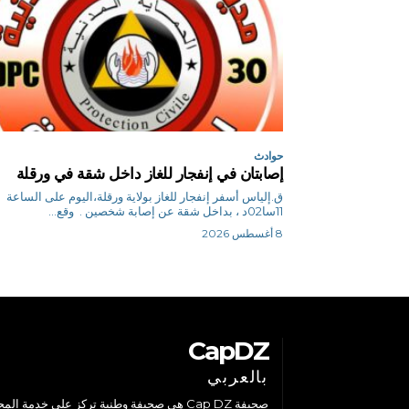
حوادث
إصابتان في إنفجار للغاز داخل شقة في ورقلة
ق.إلياس أسفر إنفجار للغاز بولاية ورقلة،اليوم على الساعة
11سا02د ، بداخل شقة عن إصابة شخصين . وقع...
8 أغسطس 2026
CapDZ
بالعربي
صحيفة Cap DZ هي صحيفة وطنية تركز على خدمة الم