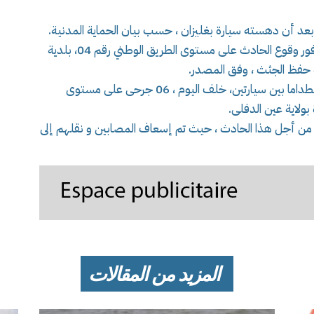
و تدخلت ذات المصالح على الساعة 07سا04د ، فور وقوع الحادث على مستوى الطريق الوطني رقم 04، بلدية
ة حفظ الجثث ، وفق المصدر.
و في بيان آخر ذكرت مصالح الحماية المدنية أن اصطداما بين سيارتين، خلف اليوم ، 06 جرحى على مستوى
دخلت المصالح نفسها على الساعة 07سا15د من أجل هذا الحادث ، حيث تم إسعاف المصابين و نقلهم إلى
المزيد من المقالات