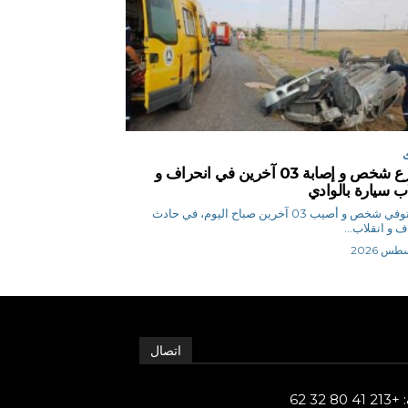
مصرع شخص و إصابة 03 آخرين في انحراف و
اب سيارة بالوادي
م ن توفي شخص و أصيب 03 آخرين صباح اليوم، في حادث
ف و انقلاب...
اتصال
80 32 62