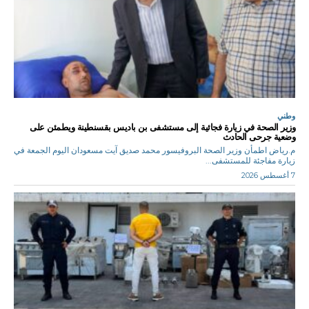
وطني
وزير الصحة في زيارة فجائية إلى مستشفى بن باديس بقسنطينة ويطمئن على
وضعية جرحى الحادث
م.رياض اطمأن وزير الصحة البروفيسور محمد صديق آيت مسعودان اليوم الجمعة في
زيارة مفاجئة للمستشفى...
7 أغسطس 2026