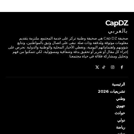
CapDZ
بالعربي
صحيفة Cap DZ هي صحيفة وطنية تركز على خدمة المجتمع، ملتزمة بتقديم
معلومات موثوقة ومُدققة وذات صلة. نبقى على اتصال وثيق بالمواطنين، ونتابع
شؤونهم واهتماماتهم اليومية، ونغطي الأخبار المحلية والوطنية والدولية. نحرص على
إجراء كل مقال أو تقرير أو تحقيق بدقة وشفافية ومسؤولية، لكي تتمكنوا من فهم
وتحليل ومشاركة فعّالة في حياة مجتمعنا.
الرئيسية
تشريعيات 2026
وطني
جهوي
حوادث
دولي
رياضة