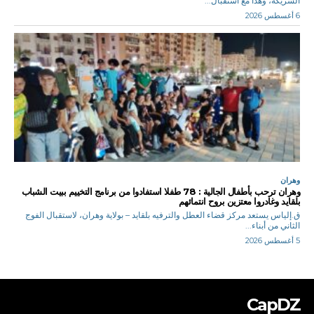
الشريكة، وهذا مع استقبال...
6 أغسطس 2026
وهران
وهران ترحب بأطفال الجالية : 78 طفلا استفادوا من برنامج التخييم ببيت الشباب
بلقايد وغادروا معتزين بروح انتمائهم
ق.إلياس يستعد مركز قضاء العطل والترفيه بلقايد – بولاية وهران، لاستقبال الفوج
الثاني من أبناء...
5 أغسطس 2026
CapDZ