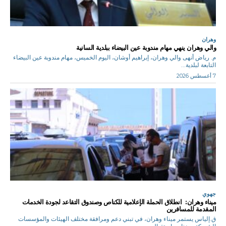
وهران
والي وهران ينهي مهام مندوبة عين البيضاء ببلدية السانية
م. رياض أنهى والي وهران، إبراهيم أوشان، اليوم الخميس، مهام مندوبة عين البيضاء
التابعة لبلدية...
7 أغسطس 2026
جهوي
ميناء وهران: انطلاق الحملة الإعلامية للكناص وصندوق التقاعد لجودة الخدمات
المقدمة للمسافرين
ق.إلياس يستمر ميناء وهران، في تبني دعم ومرافقة مختلف الهيئات والمؤسسات