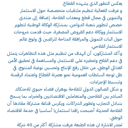
يعكس التطور الذي يشهده القطاع.
و عرفت الفعالية تنظيم ملتقيات متخصصة حول الاستثمار
والتموين في مجال قطع ومعدات الفلاحة، إضافة إلى منتدى
خصص لتطوير شعبة الدواجن، بمشاركة الوكالة الوطنية لتطوير
الاستثمار ووكالة دعم القروض المصغرة، حيث قدمت شروحات
حول آليات التمويل والمرافقة المتاحة للراغبين في ولوج عالم
الاستثمار الفلاحي.
وأكد المشاركون، أن الهدف من تنظيم مثل هذه التظاهرات يتمثل
في دعم الفلاح وتحفيزه على الاستثمار، والمساهمة في تحقيق الأمن
الغذائي الوطني، من خلال رفع الإنتاج وتحسين نوعية المنتوج، في
ظل توجه السلطات العمومية نحو عصرنة القطاع واعتماد الرقمنة
وتبسيط الإجراءات.
و شكل الصالون الدولي للفلاحة بوهران فضاء حيوي للاحتكاك
المباشر بين الفلاحين والمتعاملين الاقتصاديين والخبراء، بما يسمح
بتبادل التجارب وتطوير الشراكات، ويكرس قناعة مشتركة مفادها أن
الفلاحة الحديثة أصبحت رافدا استثماريا أساسيا في خدمة الاقتصاد
الوطني.
تجدر الاشارة ان هذه الطبعة عرفت مشاركة أكثر من 40 شركة