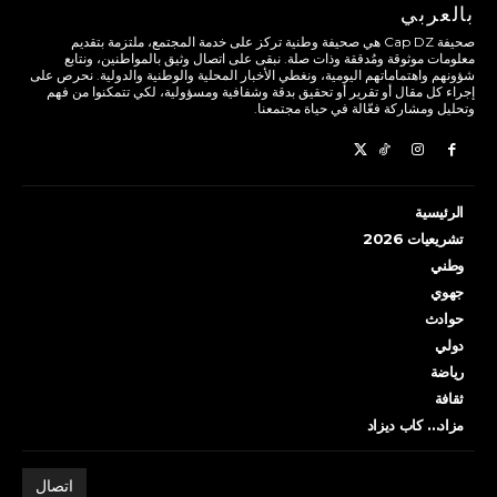
بالعربي
صحيفة Cap DZ هي صحيفة وطنية تركز على خدمة المجتمع، ملتزمة بتقديم
معلومات موثوقة ومُدققة وذات صلة. نبقى على اتصال وثيق بالمواطنين، ونتابع
شؤونهم واهتماماتهم اليومية، ونغطي الأخبار المحلية والوطنية والدولية. نحرص على
إجراء كل مقال أو تقرير أو تحقيق بدقة وشفافية ومسؤولية، لكي تتمكنوا من فهم
وتحليل ومشاركة فعّالة في حياة مجتمعنا.
الرئيسية
تشريعيات 2026
وطني
جهوي
حوادث
دولي
رياضة
ثقافة
مزاد… كاب ديزاد
اتصال