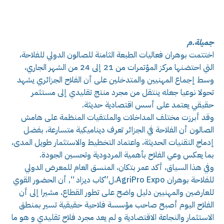
جميلة.م
اختتمت بوهران فعاليات الطبعة الثامنة للصالون الدولي للفلاحة،
التي احتضنها مركز المؤتمرات من 21 إلى 24 من الشهر الجاري،
وسط إجماع المهنيين والمتدخلين على أن الفلاح الجزائري يشهد
تحولا نوعيا جعله ينتقل من مجرد منتج تقليدي إلى مستثمر
حقيقي يعتمد على أسس اقتصادية حديثة.
وقد أبرزت مختلف المداخلات والملتقيات المنظمة على هامش
الصالون أن الفلاحة في الجزائر تعرف ديناميكية متسارعة، بفضل
إدماج التقنيات الحديثة، واعتماد التخطيط والاستثمار طويل المدى،
بما يعكس وعي الفلاح بأهمية المردودية وتحسين الجودة.
وفي هذا السياق، أكد عمر بتكان، المنسق العام للمعرض الدولي
للفلاحة بوهران AgriPro Expo،ل”كاب ديزاد “, أن الحضور القوي
للعارضين والمهنيين دليل واضح على تطور القطاع، مشيرا إلى أن
الفلاح اليوم أصبح صاحب مؤسسة فلاحية حقيقية تسير بمنطق
الاستثمار والنجاعة الاقتصادية و لم يعد مجرد فلاح تقليدي و هو ما