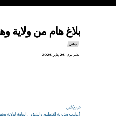
بلاغ هام من ولاية وه
وطني
نشر يوم
26 يناير 2026
م.رياض