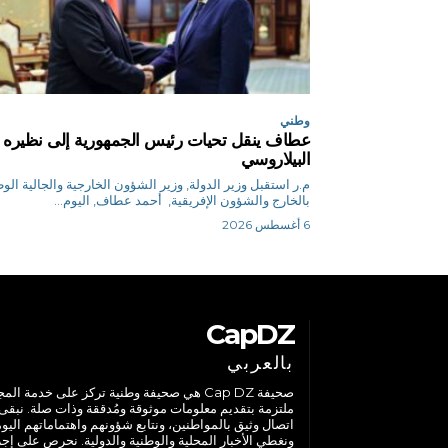
وطني
عطاف ينقل تحيات رئيس الجمهورية إلى نظيره
البيلاروسي
م.ر استقبل وزير الدولة, وزير الشؤون الخارجية والجالية الو
بالخارج والشؤون الإفريقية, أحمد عطاف, اليوم...
6 أغسطس 2026
CapDZ
بالعربي
صحيفة Cap DZ هي صحيفة وطنية تركز على خدمة الم
ملتزمة بتقديم معلومات موثوقة ومُدققة وذات صلة. نبقى
اتصال وثيق بالمواطنين، ونتابع شؤونهم واهتماماتهم اليوم
ونغطي الأخبار المحلية والوطنية والدولية. نحرص على إج