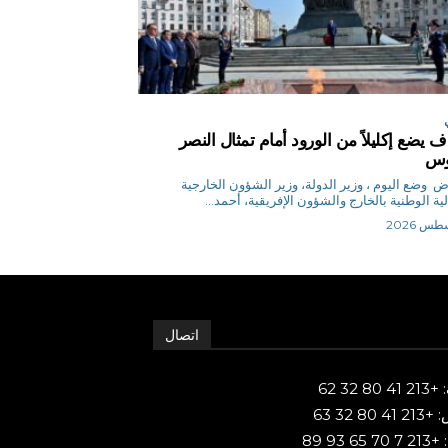
 يضع إكليلاً من الورود أمام تمثال النصر
روس
م.رياض وضع اليوم ، وزير الدولة، وزير الشؤون الخارجية
لية الوطنية بالخارج والشؤون الإفريقية، أحمد...
اتصال
80 32 62
 80 32 63
65 93 89