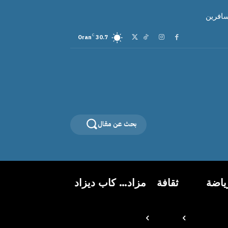
سافرين
C
Oran
30.7
بحث عن مقال
ياضة
ثقافة
مزاد… كاب ديزاد