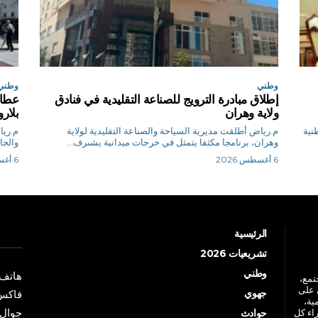
وطني
وطني
إطلاق مبادرة الترويج للصناعة التقليدية في فنادق
عطاف
ولاية وهران
بلا
طنية
م.رياض أطلقت مديرية السياحة والصناعة التقليدية لولاية
وهران، برنامجا مكثفا يتمثل في خرجات ميدانية يشىرف...
والجا
6 أغسطس 2026
6 أغسطس 2026
الرئيسية
تشريعيات 2026
وطني
هاتف: +213 41 
جتمع،
 على
جهوي
فاكس: +213 41
ية،
جوال: +213 7 70 
راء كل
حوادث