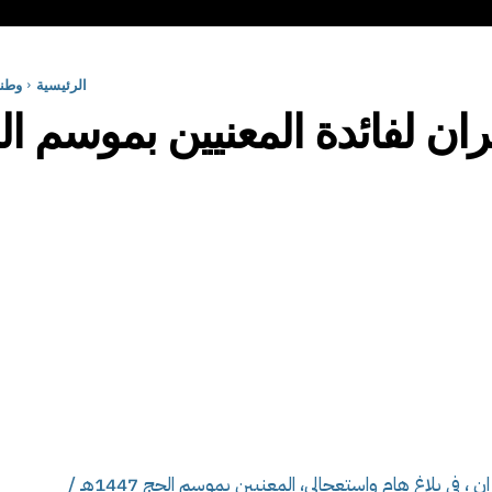
الرئيسية
وطن
ران لفائدة المعنيين بموسم ا
أعلنت مديرية التنظيم والشؤون العامة لولاية وهران ، في بلاغ هام واستعجالي، المعنيين بموسم الحج 1447هـ /