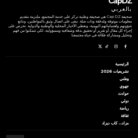
CapDZ
بالعربي
صحيفة Cap DZ هي صحيفة وطنية تركز على خدمة المجتمع، ملتزمة بتقديم
معلومات موثوقة ومُدققة وذات صلة. نبقى على اتصال وثيق بالمواطنين، ونتابع
شؤونهم واهتماماتهم اليومية، ونغطي الأخبار المحلية والوطنية والدولية. نحرص على
إجراء كل مقال أو تقرير أو تحقيق بدقة وشفافية ومسؤولية، لكي تتمكنوا من فهم
وتحليل ومشاركة فعّالة في حياة مجتمعنا.
الرئيسية
تشريعيات 2026
وطني
جهوي
حوادث
دولي
رياضة
ثقافة
مزاد… كاب ديزاد