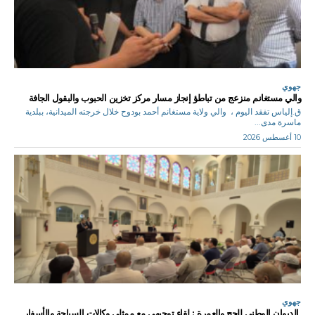
جهوي
والي مستغانم منزعج من تباطؤ إنجاز مسار مركز تخزين الحبوب والبقول الجافة
ق.إلياس تفقد اليوم ، والي ولاية مستغانم أحمد بودوح خلال خرجته الميدانية، ببلدية
ماسرة مدى...
10 أغسطس 2026
جهوي
الديوان الوطني للحج والعمرة : لقاء توجيهي مع ممثلي وكالات السياحة والأسفار