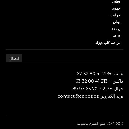
وطني
جهوي
حوادث
دولي
رياضة
ثقافة
مزاد… كاب ديزاد
اتصال
هاتف: +213 41 80 32 62
فاكس: +213 41 80 32 63
جوال: +213 7 70 65 93 89
بريد إلكتروني:contact@capdz.dz
© CAP DZ، جميع الحقوق محفوظة