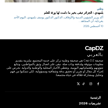
وطني
بلمهدي : الجزائر تبقى بخير ما دامت لها ورثة للعلم
أكد وزير الشؤون الدينية والأوقاف، الدكتور الدكتور يوسف بلمهدي، اليوم الأحد
بغرداية، أن المجاهد...
10 أغسطس 2026
CapDZ
بالعربي
صحيفة Cap DZ هي صحيفة وطنية تركز على خدمة المجتمع، ملتزمة بتقديم
معلومات موثوقة ومُدققة وذات صلة. نبقى على اتصال وثيق بالمواطنين، ونتابع
شؤونهم واهتماماتهم اليومية، ونغطي الأخبار المحلية والوطنية والدولية. نحرص على
إجراء كل مقال أو تقرير أو تحقيق بدقة وشفافية ومسؤولية، لكي تتمكنوا من فهم
وتحليل ومشاركة فعّالة في حياة مجتمعنا.
الرئيسية
تشريعيات 2026