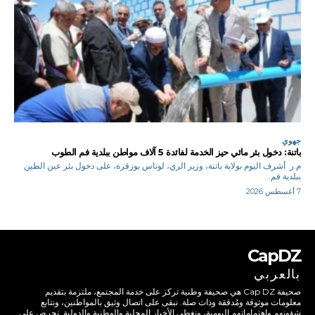
جهوي
باتنة: دخول بئر مائي حيز الخدمة لفائدة 5 آلاف مواطن ببلدية فم الطوب
م.ر أشرف اليوم بولاية باتنة، وزير الري، لوناس بوزقزة، على دخول بئر عين الطين
ببلدية فم...
7 أغسطس 2026
CapDZ
بالعربي
صحيفة Cap DZ هي صحيفة وطنية تركز على خدمة المجتمع، ملتزمة بتقديم
معلومات موثوقة ومُدققة وذات صلة. نبقى على اتصال وثيق بالمواطنين، ونتابع
شؤونهم واهتماماتهم اليومية، ونغطي الأخبار المحلية والوطنية والدولية. نحرص على