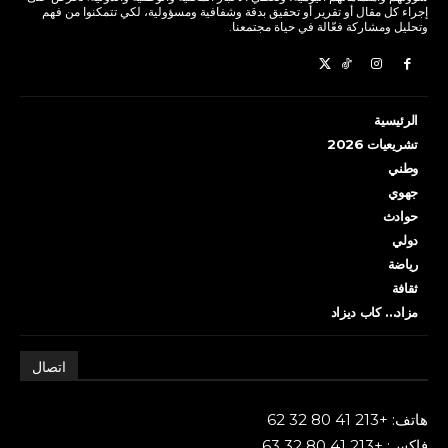
إجراء كل مقال أو تقرير أو تحقيق بدقة وشفافية ومسؤولية، لكي تتمكنوا من فهم
وتحليل ومشاركة فعّالة في حياة مجتمعنا.
الرئيسية
تشريعيات 2026
وطني
جهوي
حوادث
دولي
رياضة
ثقافة
مزاد… كاب ديزاد
اتصال
هاتف: +213 41 80 32 62
فاكس: +213 41 80 32 63