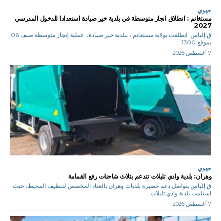
جهوي
مستغانم : انطلاق انجاز متوسطة في بلدية خير صيادة استعدادا للدخول المدرسي
2027
ق.إلياس انطلقت بولاية مستغانم ، ببلدية خير صيادة، عملية إنجاز متوسطة صنف 06
بموقع 1300...
7 أغسطس 2026
جهوي
وهران: بلدية وادي تليلات تتدعم بثلاث شاحنات رفع القمامة
ق.إلياس يتواصل دعم حضيرة بلديات وهران بالعتاد المخصص لتنظيف المحيط، حيث
استلمت بلدية وادي تليلات...
7 أغسطس 2026