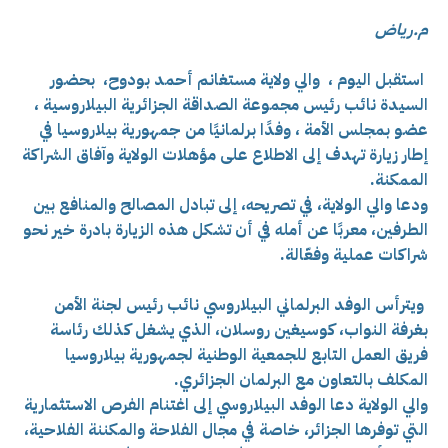
م.رياض
استقبل اليوم ، والي ولاية مستغانم أحمد بودوح، بحضور
السيدة نائب رئيس مجموعة الصداقة الجزائرية البيلاروسية ،
عضو بمجلس الأمة ، وفدًا برلمانيًا من جمهورية بيلاروسيا في
إطار
زيارة تهدف إلى الاطلاع على مؤهلات الولاية وآفاق الشراكة
الممكنة.
ودعا والي الولاية، في تصريحه، إلى تبادل المصالح والمنافع بين
الطرفين، معربًا عن أمله في أن تشكل هذه الزيارة بادرة خير نحو
شراكات عملية وفعّالة.
ويترأس الوفد البرلماني البيلاروسي نائب رئيس لجنة الأمن
بغرفة النواب، كوسيغين روسلان، الذي يشغل كذلك رئاسة
فريق العمل التابع للجمعية الوطنية لجمهورية بيلاروسيا
المكلف بالتعاون مع البرلمان الجزائري.
والي الولاية دعا الوفد البيلاروسي إلى اغتنام الفرص الاستثمارية
التي توفرها الجزائر، خاصة في مجال الفلاحة والمكننة الفلاحية،