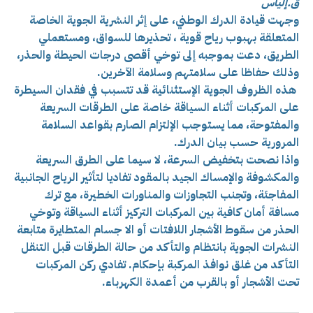
ق.إلياس
وجهت قيادة الدرك الوطني، على إثر النشرية الجوية الخاصة
المتعلقة بهبوب رياح قوية ، تحذيرها للسواق، ومستعملي
الطريق، دعت بموجبه إلى توخي أقصى درجات الحيطة والحذر،
وذلك حفاظا على سلامتهم وسلامة الآخرين.
هذه الظروف الجوية الإستثنائية قد تتسبب في فقدان السيطرة
على المركبات أثناء السياقة خاصة على الطرقات السريعة
والمفتوحة، مما يستوجب الإلتزام الصارم بقواعد السلامة
المرورية حسب بيان الدرك.
واذا نصحت بتخفيض السرعة، لا سيما على الطرق السريعة
والمكشوفة وا
لإمساك الجيد بالمقود تفاديا لتأثير الرياح الجانبية
المفاجئة، وتجنب التجاوزات والمناورات الخطيرة، مع ترك
مسافة أمان كافية بين المركبات التركيز أثناء السياقة وتوخي
الحذر من سقوط الأشجار اللافتات أو الا جسام المتطايرة متابعة
النشرات الجوية بانتظام والتأكد من حالة الطرقات قبل التنقل
التأكد من غلق نوافذ المركبة بإحكام. تفادي ركن المركبات
تحت الأشجار أو بالقرب من أعمدة الكهرباء.