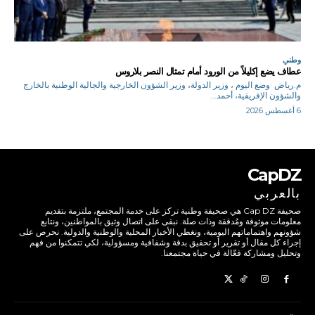
وطني
عطاف يضع إكليلاً من الورود أمام تمثال النصر بلاروس
م.رياض وضع اليوم ، وزير الدولة، وزير الشؤون الخارجية والجالية الوطنية بالخارج
والشؤون الإفريقية، أحمد...
6 أغسطس 2026
CapDZ
بالعربي
صحيفة Cap DZ هي صحيفة وطنية تركز على خدمة المجتمع، ملتزمة بتقديم
معلومات موثوقة ومُدققة وذات صلة. نبقى على اتصال وثيق بالمواطنين، ونتابع
شؤونهم واهتماماتهم اليومية، ونغطي الأخبار المحلية والوطنية والدولية. نحرص على
إجراء كل مقال أو تقرير أو تحقيق بدقة وشفافية ومسؤولية، لكي تتمكنوا من فهم
وتحليل ومشاركة فعّالة في حياة مجتمعنا.