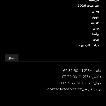
تشريعيات 2026
وطني
جهوي
حوادث
دولي
رياضة
ثقافة
مزاد… كاب ديزاد
اتصال
هاتف: +213 41 80 32 62
فاكس: +213 41 80 32 63
جوال: +213 7 70 65 93 89
بريد إلكتروني:contact@capdz.dz