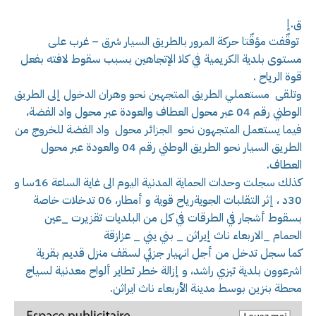
ق.إ
توقّفت مؤقّتا حركة المرور بالطريق السيار شرق – غرب على
مستوى بلدية الكريمية في كلا الإتجاهين بسبب سقوط لافته بفعل
قوة الرياح .
وتلقى مستعملي الطريق المتجهين نحو وهران الدخول إلى الطريق
الوطني رقم 04 عبر محول العطاف والعودة عبر محول واد الفضة،
فيما يستعمل المتجهون نحو الجزائر محول واد الفضة للخروج من
الطريق السيار نحو الطريق الوطني رقم 04 والعودة عبر محول
العطاف.
كذلك سجلت وحدات الحماية المدنية اليوم الى غاية الساعة 16سا و
30د ، إثر التقلبات الجويةرياح قوية و أمطار، 06 تدخلات خاصة
بسقوط أشجار في الطرقات في كل من البلديات تقزيرت _عين
الحمام _الاربعاء ناث إيراثن _ بني يني _ عزازقة
كما سجل تدخل من أجل انهيار جزئي لسقف منزل قديم بقرية
اشرعوون بلدية تيزي راشد، و إزالة خطر تطاير ألواح معدنية لسياج
محطة بنزين بوسط مدينة الأربعاء ناث ايراثن.