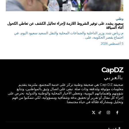
وطني
سعيود يشدد على توفير الشروط اللازمة لإجراء تحاليل الكشف عن تعاطي الكحول
أثناء السياقة
م.رياض شدد وزير الداخلية والجماعات المحلية والنقل السعيد سعيود اليوم، في
اجتماع يقصر الحكومة، على...
5 أغسطس 2026
CapDZ
بالعربي
صحيفة Cap DZ هي صحيفة وطنية تركز على خدمة المجتمع، ملتزمة بتقديم
معلومات موثوقة ومُدققة وذات صلة. نبقى على اتصال وثيق بالمواطنين، ونتابع
شؤونهم واهتماماتهم اليومية، ونغطي الأخبار المحلية والوطنية والدولية. نحرص على
إجراء كل مقال أو تقرير أو تحقيق بدقة وشفافية ومسؤولية، لكي تتمكنوا من فهم
وتحليل ومشاركة فعّالة في حياة مجتمعنا.
الرئيسية