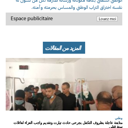
الوطني الشعبي بكافة مكوناته ورسالة صارمة لكل من تسول له
نفسه اختراق التراب الوطني والمساس بحرمته وأمنه.
المزيد من المقالات
وطني
متابعة عاجلة بظروف التكفل بجرحى حادث تيارت وتقديم واجب العزاء لعائلات
ستة قتلى