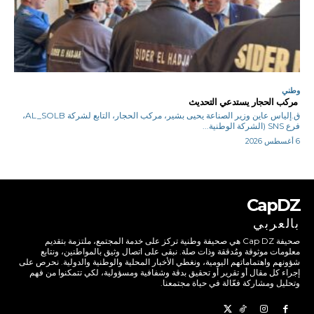
وطني
مركب الحجار يستدعي التحديث
ق.إلياس عاين وزير الصناعة يحيى بشير، مركب الحجار، التابع لشركة AL_SOLB،
فرع SNS (الشركة الوطنية...
6 أغسطس 2026
CapDZ
بالعربي
صحيفة Cap DZ هي صحيفة وطنية تركز على خدمة المجتمع، ملتزمة بتقديم
معلومات موثوقة ومُدققة وذات صلة. نبقى على اتصال وثيق بالمواطنين، ونتابع
شؤونهم واهتماماتهم اليومية، ونغطي الأخبار المحلية والوطنية والدولية. نحرص على
إجراء كل مقال أو تقرير أو تحقيق بدقة وشفافية ومسؤولية، لكي تتمكنوا من فهم
وتحليل ومشاركة فعّالة في حياة مجتمعنا.