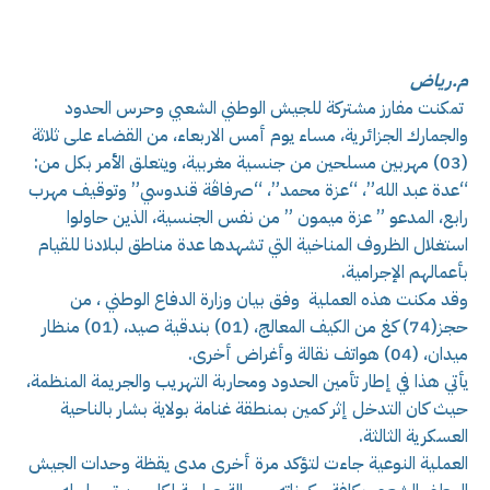
م.رياض
تمكنت مفارز مشتركة للجيش الوطني الشعبي وحرس الحدود
والجمارك الجزائرية، مساء يوم أمس الاربعاء، من القضاء على ثلاثة
(03) مهربين مسلحين من جنسية مغربية، ويتعلق الأمر بكل من:
“عدة عبد الله”، “عزة محمد”، “صرفاڤة قندوسي” وتوقيف مهرب
رابع، المدعو ” عزة ميمون ” من نفس الجنسية، الذين حاولوا
استغلال الظروف المناخية التي تشهدها عدة مناطق لبلادنا للقيام
بأعمالهم الإجرامية.
وقد مكنت هذه العملية وفق بيان وزارة الدفاع الوطني ، من
حجز(74) كغ من الكيف المعالج، (01) بندقية صيد، (01) منظار
ميدان، (04) هواتف نقالة وأغراض أخرى.
يأتي هذا في إطار تأمين الحدود ومحاربة التهريب والجريمة المنظمة،
حيث كان التدخل إثر كمين بمنطقة غنامة بولاية بشار بالناحية
العسكرية الثالثة.
العملية النوعية جاءت لتؤكد مرة أخرى مدى يقظة وحدات الجيش