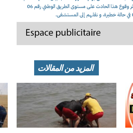
و تدخلت ذات المصالح على الساعة 06سا41د إثر وقوع هذا الحادث على مستوى الطريق الوطني رقم 06
المزيد من المقالات