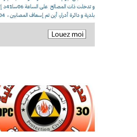
بلدية و دائرة أدرار، أين تم إسعاف المصابين ، 04 في حالة خطيرة، و نقلهم إلى المستشفى.