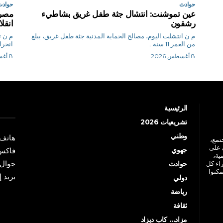
حوادث
حوادث
عين تموشنت: انتشال جثة طفل غريق بشاطيء
رشقون
انقل
م ن انتشلت اليوم، مصالح الحماية المدنية جثة طفل غريق، يبلغ
من العمر 11 سنة...
انحرا
8 أغسطس 2026
8 أغسطس 2026
الرئيسية
تشريعيات 2026
وطني
هاتف: +213 41 
جتمع،
 على
جهوي
فاكس: +213 41
ية،
جوال: +213 7 70 
راء كل
حوادث
مكنوا
بريد إلكترو
دولي
رياضة
ثقافة
مزاد… كاب ديزاد