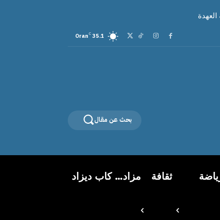
العهدة
C
Oran
35.1
بحث عن مقال
ياضة
ثقافة
مزاد… كاب ديزاد