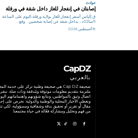
حوادث
إصابتان في إنفجار للغاز داخل شقة في ورقلة
ق.إلياس أسفر إنفجار للغاز بولاية ورقلة،اليوم على الساعة
11سا02د ، بداخل شقة عن إصابة شخصين . وقع...
8 أغسطس 2026
CapDZ
بالعربي
صحيفة Cap DZ هي صحيفة وطنية تركز على خدمة الم
ملتزمة بتقديم معلومات موثوقة ومُدققة وذات صلة. نبقى
اتصال وثيق بالمواطنين، ونتابع شؤونهم واهتماماتهم اليوم
ونغطي الأخبار المحلية والوطنية والدولية. نحرص على إج
مقال أو تقرير أو تحقيق بدقة وشفافية ومسؤولية، لكي تت
من فهم وتحليل ومشاركة فعّالة في حياة مجتمعنا.