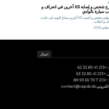
مصرع شخص و إصابة 03 آخرين في انحراف و
اب سيارة بالوادي
م ن توفي شخص و أصيب 03 آخرين صباح اليوم، في حادث
ف و انقلاب...
اتصال
80 32 62
 80 32 63
65 93 89
ني:contact@capdz.dz