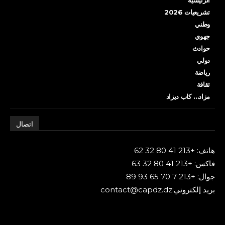
تشريعيات 2026
وطني
جهوي
حوادث
دولي
رياضة
ثقافة
مزاد… كاب ديزاد
اتصال
هاتف: +213 41 80 32 62
فاكس: +213 41 80 32 63
جوال: +213 7 70 65 93 89
بريد إلكتروني:contact@capdz.dz