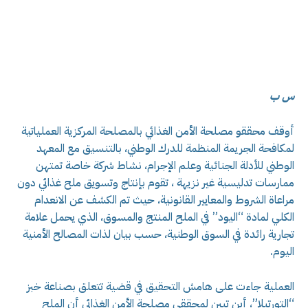
س ب
أوقف محققو مصلحة الأمن الغذائي بالمصلحة المركزية العملياتية
لمكافحة الجريمة المنظمة للدرك الوطني، بالتنسيق مع المعهد
الوطني للأدلة الجنائية وعلم الإجرام، نشاط شركة خاصة تمتهن
ممارسات تدليسية غير نزيهة ، تقوم بإنتاج وتسويق ملح غذائي دون
مراعاة الشروط والمعايير القانونية، حيث تم الكشف عن الانعدام
الكلي لمادة “اليود” في الملح المنتج والمسوق، الذي يحمل علامة
تجارية رائدة في السوق الوطنية، حسب بيان لذات المصالح الأمنية
اليوم.
العملية جاءت على هامش التحقيق في قضية تتعلق بصناعة خبز
“التورتيلا”، أين تبين لمحققي مصلحة الأمن الغذائي أن الملح