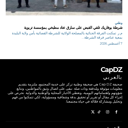
وطني
شرطة بوفاريك تلقي القبض على سارق عتاد مطبخي بمؤسسة تربوية
م.ر تمكنت الفرقة الجنائية بالمصلحة الولائية للشرطة القضائية بأمن ولاية البليدة
بمعية عناصر فرقة الشرطة...
7 أغسطس 2026
CapDZ
بالعربي
صحيفة Cap DZ هي صحيفة وطنية تركز على خدمة المجتمع، ملتزمة بتقديم
معلومات موثوقة ومُدققة وذات صلة. نبقى على اتصال وثيق بالمواطنين، ونتابع
شؤونهم واهتماماتهم اليومية، ونغطي الأخبار المحلية والوطنية والدولية. نحرص على
إجراء كل مقال أو تقرير أو تحقيق بدقة وشفافية ومسؤولية، لكي تتمكنوا من فهم
وتحليل ومشاركة فعّالة في حياة مجتمعنا.
الرئيسية