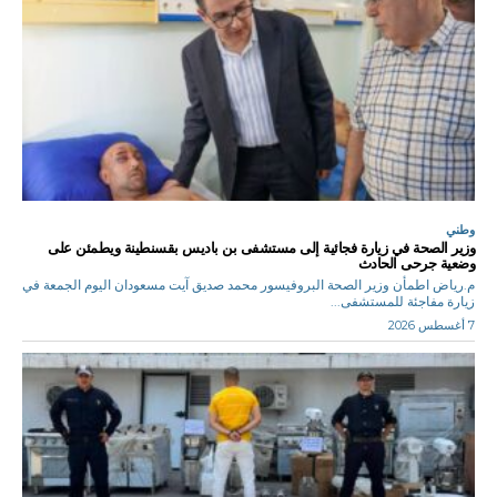
وطني
وزير الصحة في زيارة فجائية إلى مستشفى بن باديس بقسنطينة ويطمئن على
وضعية جرحى الحادث
م.رياض اطمأن وزير الصحة البروفيسور محمد صديق آيت مسعودان اليوم الجمعة في
زيارة مفاجئة للمستشفى...
7 أغسطس 2026