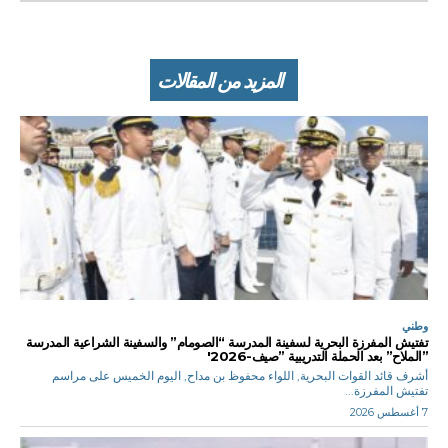
المزيد من المقالات
وطني
تفتيش المفرزة البحرية لسفينة المدرسة “الصومام” والسفينة الشراعية المدرسة
”الملاح” بعد الحملة التدريبية ”صيف-2026′
أشرف قائد القوات البحرية, اللواء محفوظ بن مداح, اليوم الخميس على مراسم
تفتيش المفرزة...
7 أغسطس 2026