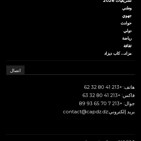
تشريعيات 2026
وطني
جهوي
حوادث
دولي
رياضة
ثقافة
مزاد… كاب ديزاد
اتصال
هاتف: +213 41 80 32 62
فاكس: +213 41 80 32 63
جوال: +213 7 70 65 93 89
بريد إلكتروني:contact@capdz.dz