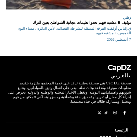
وطني
توقيف 6 مشتبه فيهم تحدوا تعليمات مجانية الشواطئ بعين الترك
ق.إلياس أوقفت الفرقة المتنقلة للشرطة القضائية، لأمن الدائرة ، مساء اليوم
الخميس 6 مشتبه فيهم...
7 أغسطس 2026
CapDZ
بالعربي
صحيفة Cap DZ هي صحيفة وطنية تركز على خدمة المجتمع، ملتزمة بتقديم
معلومات موثوقة ومُدققة وذات صلة. نبقى على اتصال وثيق بالمواطنين، ونتابع
شؤونهم واهتماماتهم اليومية، ونغطي الأخبار المحلية والوطنية والدولية. نحرص على
إجراء كل مقال أو تقرير أو تحقيق بدقة وشفافية ومسؤولية، لكي تتمكنوا من فهم
وتحليل ومشاركة فعّالة في حياة مجتمعنا.
الرئيسية