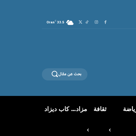
C
Oran
33.5
بحث عن مقال
ياضة
ثقافة
مزاد… كاب ديزاد