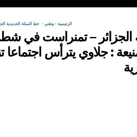
الرئيسية
وطني
خط السكة الحديدية الجز
الجزائر – تمنراست في شطره
نيعة : جلاوي يترأس اجتماعا ت
ية