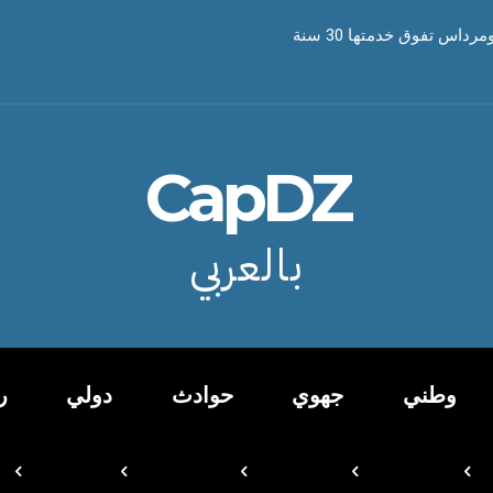
CapDZ
بالعربي
وطني
جهوي
حوادث
دولي
ر