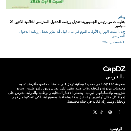
وطني
بتعليمات من رئيس الجمهورية: تعديل رزنامة الدخول المدرسي للتلاميذ الاثنين 21
سبتمبر
ح.ن أعلنت الوزارة الأولى، اليوم في بيان لها ، أنه تقرّر تعديل رزنامة الدخول
المدرسي...
8 أغسطس 2026
CapDZ
بالعربي
صحيفة Cap DZ هي صحيفة وطنية تركز على خدمة المجتمع، ملتزمة بتقديم
معلومات موثوقة ومُدققة وذات صلة. نبقى على اتصال وثيق بالمواطنين، ونتابع
شؤونهم واهتماماتهم اليومية، ونغطي الأخبار المحلية والوطنية والدولية. نحرص على
إجراء كل مقال أو تقرير أو تحقيق بدقة وشفافية ومسؤولية، لكي تتمكنوا من فهم
وتحليل ومشاركة فعّالة في حياة مجتمعنا.
الرئيسية