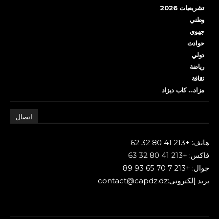
تشريعيات 2026
وطني
جهوي
حوادث
دولي
رياضة
ثقافة
مزاد… كاب ديزاد
اتصال
هاتف: +213 41 80 32 62
فاكس: +213 41 80 32 63
جوال: +213 7 70 65 93 89
بريد إلكتروني:contact@capdz.dz