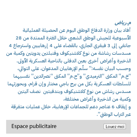
م.رياض
أفاد بيان وزارة الدفاع الوطني اليوم عن الحصيلة العملياتية
الأسبوعية للجيش الوطني الشعبي خلال الفترة الممتدة من 28
جانفي إلى 3 فيفري الجاري، بالقضاء على 4 إرهابيين واسترجاع 4
مسدسات رشاشة من نوع كلاشنيكوف وقنبلتين يدويتين وكمية من
الذخيرة وأغراض أخرى بعين الدفلى بالناحية العسكرية الأولى.
وحسب البيان نفسه:” سلّم الإرهابيان المدعوان، على التوالي،
“خ.م” المكنى “الترميدي” و”ح.م” المكنى “نصرالدين” نفسيهما
للسلطات العسكرية بكل من برج باجي مختار وإن قزام، وبحوزتهما
مسدس رشاش من نوع كلاشنيكوف وبندقيتين نصف آليتين
وكمية من الذخيرة وأغراض مختلفة،
و إيقاف 6 عناصر دعم للجماعات الإرهابية، خلال عمليات متفرقة
عبر التراب الوطني”.