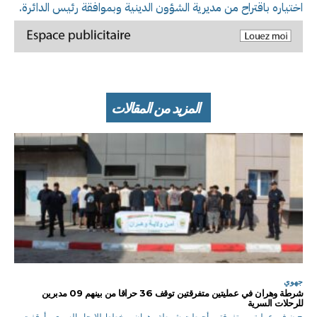
اختياره باقتراح من مديرية الشؤون الدينية وبموافقة رئيس الدائرة.
المزيد من المقالات
جهوي
شرطة وهران في عمليتين متفرقتين توقف 36 حراقا من بينهم 09 مدبرين
للرحلات السرية
ح.ن في عمليتين متفرقتين أحبطت شرطة وهران، مخطط للإبحار السري ، أوقفت