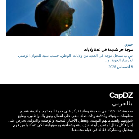
جهوي
موجة حر شديدة في عدة ولايات
س ب تسجل موجة في العديد من ولايات الوطن، حسب تنبيه للديوان الوطني
للأرصاد الجوية. و...
8 أغسطس 2026
CapDZ
بالعربي
صحيفة Cap DZ هي صحيفة وطنية تركز على خدمة المجتمع، ملتزمة بتقديم
معلومات موثوقة ومُدققة وذات صلة. نبقى على اتصال وثيق بالمواطنين، ونتابع
شؤونهم واهتماماتهم اليومية، ونغطي الأخبار المحلية والوطنية والدولية. نحرص على
إجراء كل مقال أو تقرير أو تحقيق بدقة وشفافية ومسؤولية، لكي تتمكنوا من فهم
وتحليل ومشاركة فعّالة في حياة مجتمعنا.