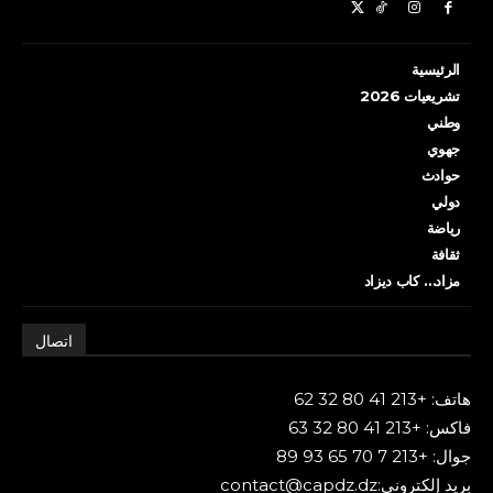
الرئيسية
تشريعيات 2026
وطني
جهوي
حوادث
دولي
رياضة
ثقافة
مزاد… كاب ديزاد
اتصال
هاتف: +213 41 80 32 62
فاكس: +213 41 80 32 63
جوال: +213 7 70 65 93 89
بريد إلكتروني:contact@capdz.dz