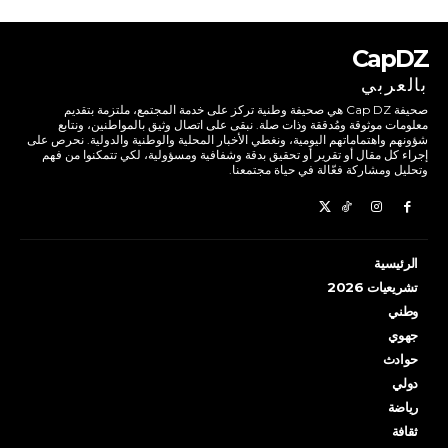
CapDZ
بالعربي
صحيفة Cap DZ هي صحيفة وطنية تركز على خدمة المجتمع، ملتزمة بتقديم
معلومات موثوقة ومُدققة وذات صلة. نبقى على اتصال وثيق بالمواطنين، ونتابع
شؤونهم واهتماماتهم اليومية، ونغطي الأخبار المحلية والوطنية والدولية. نحرص على
إجراء كل مقال أو تقرير أو تحقيق بدقة وشفافية ومسؤولية، لكي تتمكنوا من فهم
وتحليل ومشاركة فعّالة في حياة مجتمعنا.
الرئيسية
تشريعيات 2026
وطني
جهوي
حوادث
دولي
رياضة
ثقافة