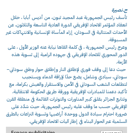
ح.نصيرة
تأسف رئيس الجمهورية عبد المجيد تبون، من أديس أبابا ، خلال
انعقاد المؤتمر الاتحاد الإفريقي الدورة العادية التاسعة والثلاثون، عن
الأحداث المتتالية في السودان، إزاء المأساة الإنسانية والانتهاكات غير
المسبوقة.
وعرج رئيس الجمهورية ، في كلمة القاها نيابة عنه الوزير الأول ، على
الدور المحوري للاتحاد الإفريقي في جهوده الرامية إلى تسوية هذه
الأزمة.
حيث دعا إلى وقف فوري لإطلاق النار وإطلاق حوار وطني سوداني–
سوداني، سيادي وشامل، يضع حدًا لإراقة الدماء ويستجيب
لتطلعات الشعب السوداني في الأمن والاستقرار والعيش بكرامة، مع
تأكيد دعمنا للمبادرات الإفريقية وورقة طريق الحكومة الانتقالية.
وتتابع الجزائر بقلق كبير المناورات والتوترات القائمة في منطقة القرن
الإفريقي حسب ما وقف عليه رئيس الجمهورية، حيث شدّد على
ضرورة احترام سيادة الدول ووحدة أراضيها وتسوية النزاعات بالطرق
السلمية عبر الحوار البناء في إطار آليات الاتحاد الإفريقي.