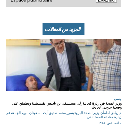
المزيد من المقالات
وطني
وزير الصحة في زيارة فجائية إلى مستشفى بن باديس بقسنطينة ويطمئن على
وضعية جرحى الحادث
م.رياض اطمأن وزير الصحة البروفيسور محمد صديق آيت مسعودان اليوم الجمعة في
زيارة مفاجئة للمستشفى...
7 أغسطس 2026