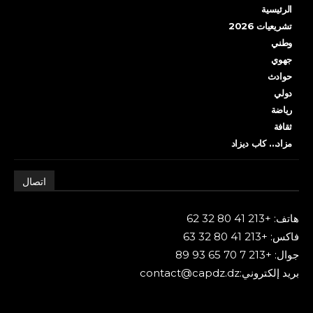
الرئيسية
تشريعيات 2026
وطني
جهوي
حوادث
دولي
رياضة
ثقافة
مزاد… كاب ديزاد
اتصال
هاتف: +213 41 80 32 62
فاكس: +213 41 80 32 63
جوال: +213 7 70 65 93 89
بريد إلكتروني:contact@capdz.dz