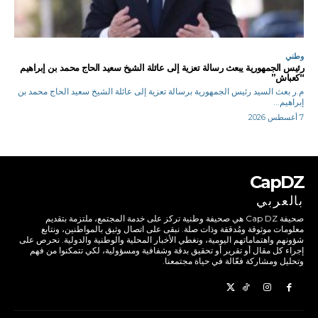
وطني
رئيس الجمهورية يبعث رسالة تعزية إلى عائلة الشيخ سعيد الحاج محمد بن إبراهيم
“كعباش”
م.ر بعث السيد رئيس الجمهورية برسالة تعزية إلى عائلة الشيخ سعيد الحاج محمد بن
إبراهيم...
7 أغسطس 2026
CapDZ
بالعربي
صحيفة Cap DZ هي صحيفة وطنية تركز على خدمة المجتمع، ملتزمة بتقديم
معلومات موثوقة ومُدققة وذات صلة. نبقى على اتصال وثيق بالمواطنين، ونتابع
شؤونهم واهتماماتهم اليومية، ونغطي الأخبار المحلية والوطنية والدولية. نحرص على
إجراء كل مقال أو تقرير أو تحقيق بدقة وشفافية ومسؤولية، لكي تتمكنوا من فهم
وتحليل ومشاركة فعّالة في حياة مجتمعنا.