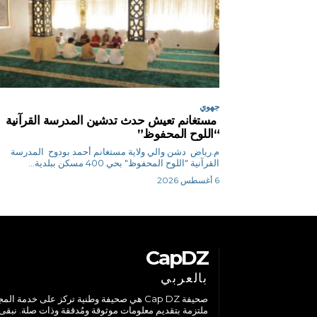
جهوي
مستغانم تعيش حدث تدشين المدرسة القرآنية
“اللوح المحفوظ”
م.رياض دشن والي ولاية مستغانم أحمد بودوح المدرسة
القرآنية "اللوح المحفوظ" بحي 400 مسكن ببلدية...
6 أغسطس 2026
CapDZ
بالعربي
صحيفة Cap DZ هي صحيفة وطنية تركز على خدمة الم
ملتزمة بتقديم معلومات موثوقة ومُدققة وذات صلة. نبقى