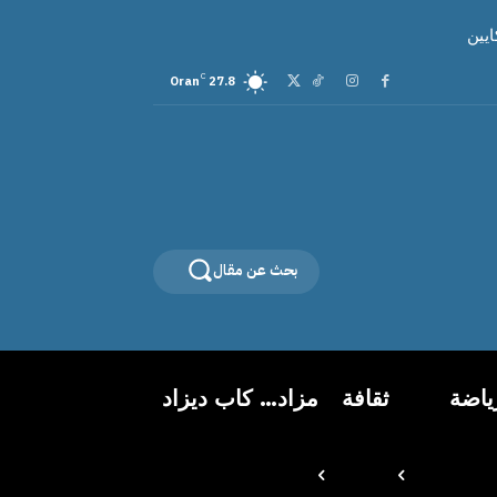
C
Oran
27.8
بحث عن مقال
ياضة
ثقافة
مزاد… كاب ديزاد