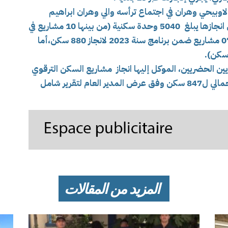
لاوبيحي وهران في اجتماع ترأسه والي وهران ابراهيم
أوشان اليوم ، أن عدد الوحدات السكنية جاري انجازها يبلغ 5040 وحدة سكنية (من بينها 10 مشاريع في
إطار برنامج سنة 2024 تتضمن 4000 سكن،و07 مشاريع ضمن برنامج سنة 2023 لانجاز 880 سكن،أما
اريين الحضريين، الموكل إليها انجاز مشاريع السكن الترقوي
المدعم ،تشرف اليوم على 21 مشروع بعدد إجمالي ل847 سكن وفق عرض المدير العام لتقرير شامل
المزيد من المقالات