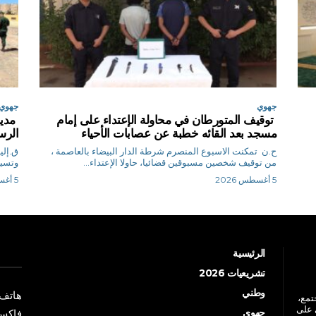
جهوي
جهوي
توقيف المتورطان في محاولة الإعتداء على إمام
مدير
مسجد بعد القائه خطبة عن عصابات الأحياء
الرس
ح.ن تمكنت الاسبوع المنصرم شرطة الدار البيضاء بالعاصمة ،
من توقيف شخصين مسبوقين قضائيا، حاولا الإعتداء...
وتسيي
5 أغسطس 2026
5 أغسطس 2026
الرئيسية
تشريعيات 2026
وطني
هاتف: +213 41 
جتمع،
 على
جهوي
فاكس: +213 41