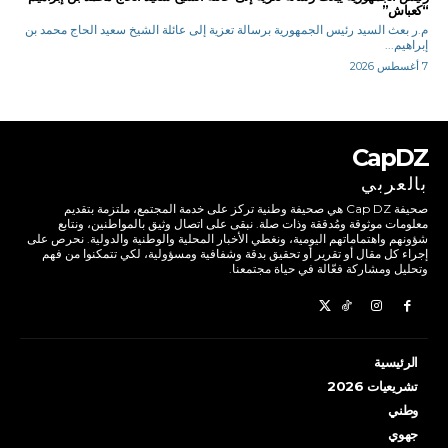
“كعباش”
م.ر بعث السيد رئيس الجمهورية برسالة تعزية إلى عائلة الشيخ سعيد الحاج محمد بن
إبراهيم...
7 أغسطس 2026
CapDZ
بالعربي
صحيفة Cap DZ هي صحيفة وطنية تركز على خدمة المجتمع، ملتزمة بتقديم
معلومات موثوقة ومُدققة وذات صلة. نبقى على اتصال وثيق بالمواطنين، ونتابع
شؤونهم واهتماماتهم اليومية، ونغطي الأخبار المحلية والوطنية والدولية. نحرص على
إجراء كل مقال أو تقرير أو تحقيق بدقة وشفافية ومسؤولية، لكي تتمكنوا من فهم
وتحليل ومشاركة فعّالة في حياة مجتمعنا.
الرئيسية
تشريعيات 2026
وطني
جهوي