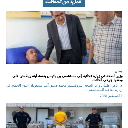
المزيد من المقالات
وطني
وزير الصحة في زيارة فجائية إلى مستشفى بن باديس بقسنطينة ويطمئن على
وضعية جرحى الحادث
م.رياض اطمأن وزير الصحة البروفيسور محمد صديق آيت مسعودان اليوم الجمعة في
زيارة مفاجئة للمستشفى...
7 أغسطس 2026