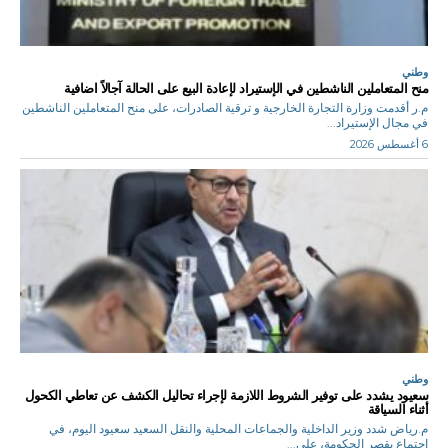
وطني
منح المتعاملين الناشطين في الإستيراد لإعادة البيع على الحالة آجالاً اضافية
م.ر أقدمت وزارة التجارة الخارجية و ترقية الصادرات، على منح المتعاملين الناشطين
في مجال الإستيراد...
6 أغسطس 2026
وطني
سعيود يشدد على توفير الشروط اللازمة لإجراء تحاليل الكشف عن تعاطي الكحول
أثناء السياقة
م.رياض شدد وزير الداخلية والجماعات المحلية والنقل السعيد سعيود اليوم، في
اجتماع يقصر الحكومة، على...