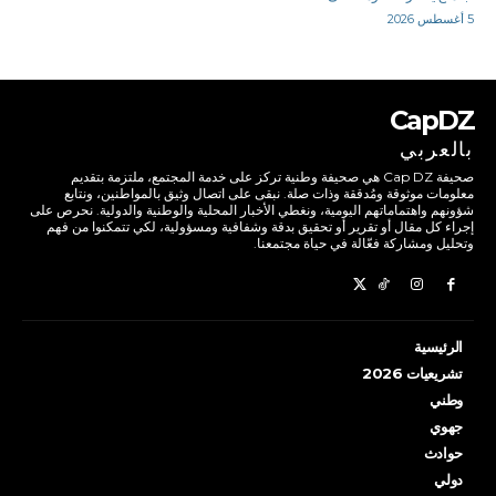
5 أغسطس 2026
CapDZ
بالعربي
صحيفة Cap DZ هي صحيفة وطنية تركز على خدمة المجتمع، ملتزمة بتقديم
معلومات موثوقة ومُدققة وذات صلة. نبقى على اتصال وثيق بالمواطنين، ونتابع
شؤونهم واهتماماتهم اليومية، ونغطي الأخبار المحلية والوطنية والدولية. نحرص على
إجراء كل مقال أو تقرير أو تحقيق بدقة وشفافية ومسؤولية، لكي تتمكنوا من فهم
وتحليل ومشاركة فعّالة في حياة مجتمعنا.
الرئيسية
تشريعيات 2026
وطني
جهوي
حوادث
دولي