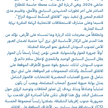
جانفي 2026. وهي الزيارة التي مثلت محطة حاسمة للاطلاع
المباشر على آخر تطورات المشهدين السياسي والأمني، وتقييم مدى
التقدم المحرز في تنفيذ بنود “الاتفاق المنشَّط لتسوية النزاع”،
لاسيما وعلى مشارف الاستحقاقات الانتخابية الهامة المقررة نهاية
السنة الجارية.
وانطلاقاً من مخرجات تلك الزيارة وما لـمسناه على الأرض، نؤكد من
هذا المنبر على الركائز الأساسية التي نرى أنها حتمية لضمان العبور
الآمن لجنوب السودان الشقيق نحو المرحلة المقبلة:
أولاً: ضرورة الحوار والشمولية. فنحن نؤمن إيماناً راسخاً بأن الحوار
يظل السبيل السياسي الوحيد والـمُجدِي لإحلال سلام دائم في
جنوب السودان. لذلك، نشجع بقوة جميع الأطراف الموقعة على
الاتفاق المنشَّط، وكذلك المجموعات غير الموقعة، على تبني نهج
شامل في جميع العمليات التحضيرية للانتخابات. فالحوار الشامل
يمثل بوابة حيوية لجميع أصحاب الـمصلحة، ويجب أن يكون
تمثيلياً وصادقاً وبناءً، يهدف إلى تجاوز الخلافات وتوحيد الرؤى حول
مستقبل البلاد. وفي هذا الإطار، نثمّن عالياً المبادرة التي تقدمت بها
جمهورية جنوب إفريقيا الشقيقة، بصفتها رئيساً لمجموعة الخمسة
(C5)، لاستضافة حوار سياسي بين الأطراف الموقعة على الاتفاق