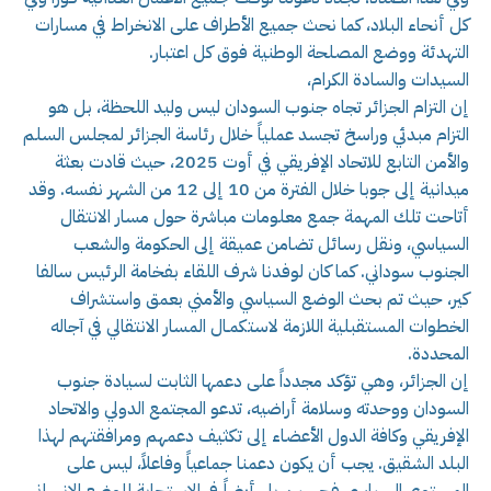
كل أنحاء البلاد، كما نحث جميع الأطراف على الانخراط في مسارات
التهدئة ووضع المصلحة الوطنية فوق كل اعتبار.
السيدات والسادة الكرام،
إن التزام الجزائر تجاه جنوب السودان ليس وليد اللحظة، بل هو
التزام مبدئي وراسخ تجسد عملياً خلال رئاسة الجزائر لمجلس السلم
والأمن التابع للاتحاد الإفريقي في أوت 2025، حيث قادت بعثة
ميدانية إلى جوبا خلال الفترة من 10 إلى 12 من الشهر نفسه. وقد
أتاحت تلك المهمة جمع معلومات مباشرة حول مسار الانتقال
السياسي، ونقل رسائل تضامن عميقة إلى الحكومة والشعب
الجنوب سوداني. كما كان لوفدنا شرف اللقاء بفخامة الرئيس سالفا
كير، حيث تم بحث الوضع السياسي والأمني بعمق واستشراف
الخطوات المستقبلية اللازمة لاستكمـال المسار الانتقالي في آجاله
المحددة.
إن الجزائر، وهي تؤكد مجدداً على دعمها الثابت لسيادة جنوب
السودان ووحدته وسلامة أراضيه، تدعو المجتمع الدولي والاتحاد
الإفريقي وكافة الدول الأعضاء إلى تكثيف دعمهم ومرافقتهم لهذا
البلد الشقيق. يجب أن يكون دعمنا جماعياً وفاعلاً، ليس على
المستوى السياسي فحسب، بل أيضاً في الاستجابة للوضع الإنساني