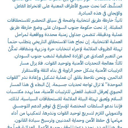
المنشَّط، كما نحث جميع الأطراف المعنية على الانخراط الفاعل
والإيجابي في هذه المبادرة.
ثانياً: خارطة طريق انتخابية واضحة في سياق التحضير للاستحقاقات
المقبلة. إذ نحث حكومة جنوب السودان على وضع خارطة طريق
عملية ودقيقة، تتضمن جداول زمنية محددة وواقعية لـمراحل
العملية الانتخابية. إن نجاح هذا الاستحقاق التاريخي يتطلب حتـمـاً
تهيئة الظروف الملائمة لإجراء انتخابات حرة ونزيهة وشفافة، تمكِّنُ
من التعبير الصادق عن الإرادة الحقيقية لشعب جنوب السودان.
ثالثاً: معالجة التحديات الأمنية وتوحيد القوات. فلا يزال مسار
الترتيبات الأمنية يشكل حجر الزاوية في بناء الثقة والاستقرار
الدائمين. ونحن نلاحظ بقلق أن عملية تشكيل وإعادة نشر “القوات
الموحدة” لا تزال تواجه تحديات جسيـمة. إنّ البطء في هذا المسار
الحيوي يُعرقل التنفيذ الفعلي للترتيبات الأمنية، مما يهدد مكتسبات
السلام ويُعيق تهيئة البيئة الملائمة للاستحقاقات السياسية. لذلك،
فإننا ندعو السلطات المختصة للإسراع في توفير الدعم اللوجستي
والتمويلي اللازم لتسريع توحيد القوات ونشرها، لتمكينها من أداء
مهامها في حفظ الأمن وحماية المدنيين وترسيخ سيادة القانون.
وفي هذا الصدد، نجدد دعوتنا لوقف جميع الأعمال العدائية فوراً وفي