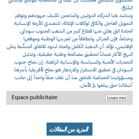
الـمُلِحّ.
ونناشد هنا الشركاء الدوليين والمانحين تكثيف جهودهم وتوفير
التمويل العاجل والكافي لوكالات الإغاثة، للتصدي للأزمة الإنسانية
الحادة التي يعاني منها قطاع كبير من الشعب الجنوب سوداني.
وختاماً، فإن الجزائر، وانطلاقاً من تجربتها الوطنية وموقعها
الإقليمي، تؤكد أن التنفيذ الكامل والجاد لبنود الاتفاق المنشَّط يبقى
النهج الأكثر ضماناً لتحقيق مصالحة وطنية حقيقية، وتذليل
التحديات الأمنية والسياسية والإنسانية الراهنة. إن نجاح جنوب
السودان في تحقيق الاستقرار والازدهار هو نجاح لأفريقيا بأسرها،
ومسؤوليتنا الجماعية تقتضي منا أن نقف صفاً واحداً إلى جانب
أشقائنا حتى يبلغوا برَّ الأمان.
المزيد من المقالات