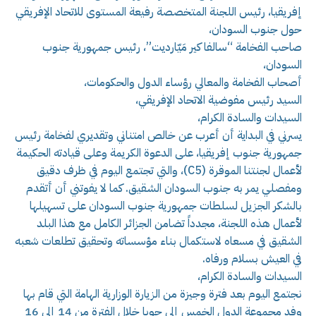
إفريقيا، رئيس اللجنة المتخصصة رفيعة المستوى للاتحاد الإفريقي
حول جنوب السودان،
صاحب الفخامة “سالفا كير مَيّارديت”، رئيس جمهورية جنوب
السودان،
أصحاب الفخامة والمعالي رؤساء الدول والحكومات،
السيد رئيس مفوضية الاتحاد الإفريقي،
السيدات والسادة الكرام،
يسرني في البداية أن أعرب عن خالص امتناني وتقديري لفخامة رئيس
جمهورية جنوب إفريقيا، على الدعوة الكريمة وعلى قيادته الحكيمة
لأعمال لجنتنا الموقرة (C5)، والتي تجتمع اليوم في ظرف دقيق
ومفصلي يمر به جنوب السودان الشقيق. كما لا يفوتني أن أتقدم
بالشكر الجزيل لسلطات جمهورية جنوب السودان على تسهيلها
لأعمال هذه اللجنة، مجدداً تضامن الجزائر الكامل مع هذا البلد
الشقيق في مسعاه لاستكمال بناء مؤسساته وتحقيق تطلعات شعبه
في العيش بسلام ورفاه.
السيدات والسادة الكرام،
نجتمع اليوم بعد فترة وجيزة من الزيارة الوزارية الهامة التي قام بها
وفد مجموعة الدول الخمس إلى جوبا خلال الفترة من 14 إلى 16