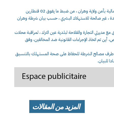
تمكن عناصر فرقة مكافحة الجرائم الاقتصادية و المالية بأمن ولاية وهران ، من ضبط ما يفوق 02 قنطارين
فاسدة ، غير صالحة للاستهلاك البشري ، حسب بيان شرطة وهران
مع مديرتي التجارة والفلاحة لبلدية عين الترك ، لمراقبة محلات
ات بقطاع الاختصاص، أين تم اتخاذ الإجراءات القانونية ضد المخالفين، وفق
من طرف مصالح الشرطة للحفاظ على صحة المستهلك بالتنسيق
ا للبيان.
المزيد من المقالات