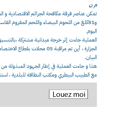
م ن
و81كلغ من اللحوم البيضاء واللحم المفروم ال
اليوم.
العملية جاءت إثر خرجة ميدانية مشتركة ،بالتنسيق 
الجزارة ، أين تم مراقبة 05 محل
البيان.
هذا و جاءت العملية في إطار الجهود المبذولة 
مع الطبيب البيطري ومكتب النظافة للبلدية ، استناد