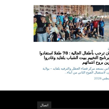
وهران ترحب بأطفال الجالية : 78 طفلا استفادوا
رنامج التخييم ببيت الشباب بلقايد وغادروا
ين بروح انتمائهم
ق.إلياس يستعد مركز قضاء العطل والترفيه بلقايد – بولاية
، لاستقبال الفوج الثاني من أبناء...
اتصال