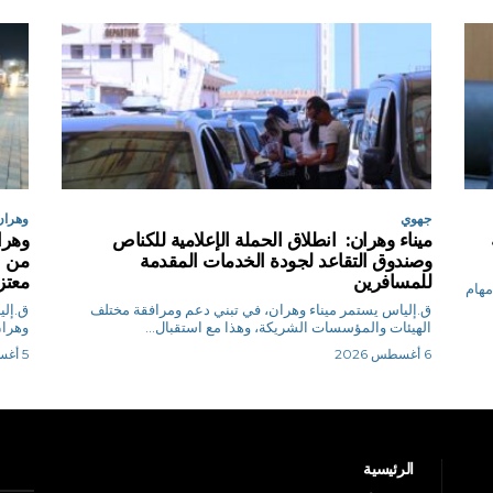
جهوي
وهران
ميناء وهران: انطلاق الحملة الإعلامية للكناص
وصندوق التقاعد لجودة الخدمات المقدمة
من ب
للمسافرين
معتز
 مهام
ق.إلياس يستمر ميناء وهران، في تبني دعم ومرافقة مختلف
الهيئات والمؤسسات الشريكة، وهذا مع استقبال...
وهران
6 أغسطس 2026
5 أغسطس 2026
الرئيسية