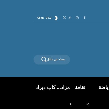
C
Oran
26.2
بحث عن مقال
ياضة
ثقافة
مزاد… كاب ديزاد