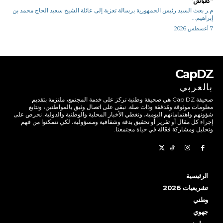
“كعباش”
م.ر بعث السيد رئيس الجمهورية برسالة تعزية إلى عائلة الشيخ سعيد الحاج محمد بن
إبراهيم...
7 أغسطس 2026
CapDZ
بالعربي
صحيفة Cap DZ هي صحيفة وطنية تركز على خدمة المجتمع، ملتزمة بتقديم
معلومات موثوقة ومُدققة وذات صلة. نبقى على اتصال وثيق بالمواطنين، ونتابع
شؤونهم واهتماماتهم اليومية، ونغطي الأخبار المحلية والوطنية والدولية. نحرص على
إجراء كل مقال أو تقرير أو تحقيق بدقة وشفافية ومسؤولية، لكي تتمكنوا من فهم
وتحليل ومشاركة فعّالة في حياة مجتمعنا.
الرئيسية
تشريعيات 2026
وطني
جهوي