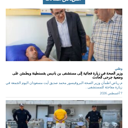
وطني
وزير الصحة في زيارة فجائية إلى مستشفى بن باديس بقسنطينة ويطمئن على
وضعية جرحى الحادث
م.رياض اطمأن وزير الصحة البروفيسور محمد صديق آيت مسعودان اليوم الجمعة في
زيارة مفاجئة للمستشفى...
7 أغسطس 2026