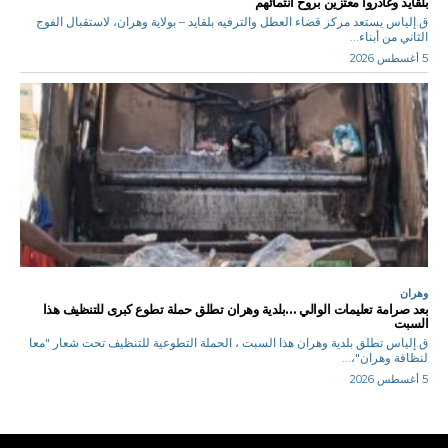
بلقايد وغادروا معتزين بروح انتمائهم
ق.إلياس يستعد مركز قضاء العطل والترفيه بلقايد – بولاية وهران، لاستقبال الفوج
الثاني من أبناء...
5 أغسطس 2026
وهران
بعد صرامة تعليمات الوالي …بلدية وهران تطلق حملة تطوع كبرى للتنظيف هذا
السبت
ق.إلياس تطلق بلدية وهران هذا السبت ، الحملة التطوعية للتنظيف تحت شعار "معا
لنظافة وهران"،...
5 أغسطس 2026