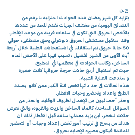
ح.ن
يتزايد كل شهر رمضان عدد الحوادث المنزلية بالرغم من
النصائح اليومية من مختلف الجهات تقدم للحد من عددها
بالأخص الحروق التي تكون في ساعات قريبة من موعد الإفطار.
وقد استقبل مستشفى الحروق د.وهراني يحيى مصطفى، حوالي
50 حالة حروق تم استقلالنا في الاستعجالات الطبية خلال أربعة
أيام الأولى من الشهر الفضيل ، تسبب فيها على الأخص الماء
الساخن، وكانت الحوادث في معظمها في المطبخ.
حيث تم استقبال أربع حالات حرجة حروقها كانت خطيرة
واستدعت العناية الطبية.
هذه الحالات في حد ذاتها تخص فئة الكبار ممن كانوا بصدد
الطبخ واعداد وتحضير وجبات الافطار.
وحذر أخصائيون من الإهمال لظروف الوقاية، والحذر من
السوائل الساخنة كالماء الساخن والزيت والقهوة، والتي تعرض
حالات للخطر، أين يزيد معدلها ساعة قبل الافطار ذلك أن
هناك من يسرع في ترتيب أمور تخص إعداد وجبات أو التحضير
للمائدة فيكون مصيره الإصابة بحروق.