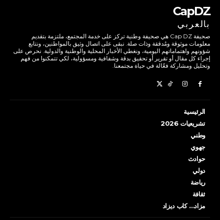
CapDZ
بالعربي
صحيفة Cap DZ هي صحيفة وطنية تركز على خدمة المجتمع، ملتزمة بتقديم
معلومات موثوقة ومُدققة وذات صلة. نبقى على اتصال وثيق بالمواطنين، ونتابع
شؤونهم واهتماماتهم اليومية، ونغطي الأخبار المحلية والوطنية والدولية. نحرص على
إجراء كل مقال أو تقرير أو تحقيق بدقة وشفافية ومسؤولية، لكي تتمكنوا من فهم
وتحليل ومشاركة فعّالة في حياة مجتمعنا.
الرئيسية
تشريعيات 2026
وطني
جهوي
حوادث
دولي
رياضة
ثقافة
مزاد… كاب ديزاد