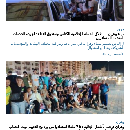
جهوي
ميناء وهران: انطلاق الحملة الإعلامية للكناص وصندوق التقاعد لجودة الخدمات
المقدمة للمسافرين
ق.إلياس يستمر ميناء وهران، في تبني دعم ومرافقة مختلف الهيئات والمؤسسات
الشريكة، وهذا مع استقبال...
6 أغسطس 2026
وهران
وهران ترحب بأطفال الجالية : 78 طفلا استفادوا من برنامج التخييم ببيت الشباب