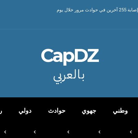
CapDZ
بالعربي
وطني
جهوي
حوادث
دولي
ر