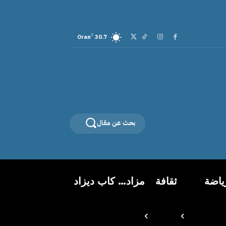
C
Oran
30.7
بحث عن مقال
ياضة
ثقافة
مزاد… كاب ديزاد