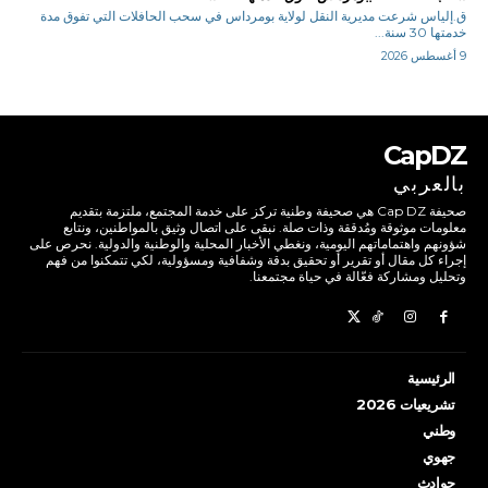
ق.إلياس شرعت مديرية النقل لولاية بومرداس في سحب الحافلات التي تفوق مدة
خدمتها 30 سنة...
9 أغسطس 2026
CapDZ
بالعربي
صحيفة Cap DZ هي صحيفة وطنية تركز على خدمة المجتمع، ملتزمة بتقديم
معلومات موثوقة ومُدققة وذات صلة. نبقى على اتصال وثيق بالمواطنين، ونتابع
شؤونهم واهتماماتهم اليومية، ونغطي الأخبار المحلية والوطنية والدولية. نحرص على
إجراء كل مقال أو تقرير أو تحقيق بدقة وشفافية ومسؤولية، لكي تتمكنوا من فهم
وتحليل ومشاركة فعّالة في حياة مجتمعنا.
الرئيسية
تشريعيات 2026
وطني
جهوي
حوادث