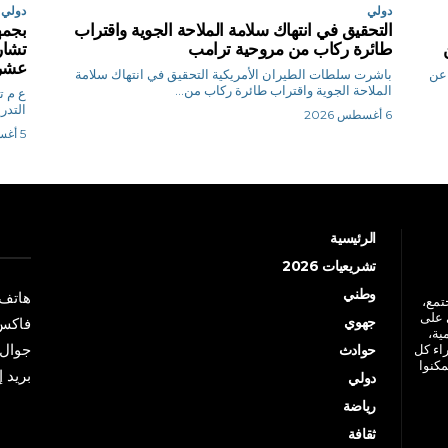
دولي
دولي
التحقيق في انتهاك سلامة الملاحة الجوية واقتراب
بجمه
طائرة ركاب من مروحية ترامب
تشارك
عشرة
 عن
باشرت سلطات الطيران الأمريكية التحقيق في انتهاك سلامة
الملاحة الجوية واقتراب طائرة ركاب من...
ع
التدر
6 أغسطس 2026
5 أغسطس 2026
الرئيسية
تشريعيات 2026
وطني
هاتف: +213 41 
جتمع،
 على
جهوي
فاكس: +213 41
ية،
جوال: +213 7 70 
راء كل
حوادث
مكنوا
بريد إلكترو
دولي
رياضة
ثقافة