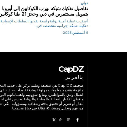
دولي
تفاصيل تفكيك شبكة تهرب الكوكايين إلى أوروبا
بتمويل مستثمرين في دبي وحجز 21 طنا كوكايين
أسفرت عملية أمنية دولية واسعة نفذتها السلطات الإسبانية
تفكيك شبكة إجرامية متخصصة في...
6 أغسطس 2026
CapDZ
بالعربي
صحيفة Cap DZ هي صحيفة وطنية تركز على خدمة الم
ملتزمة بتقديم معلومات موثوقة ومُدققة وذات صلة. نبقى
اتصال وثيق بالمواطنين، ونتابع شؤونهم واهتماماتهم اليوم
ونغطي الأخبار المحلية والوطنية والدولية. نحرص على إج
مقال أو تقرير أو تحقيق بدقة وشفافية ومسؤولية، لكي تت
من فهم وتحليل ومشاركة فعّالة في حياة مجتمعنا.