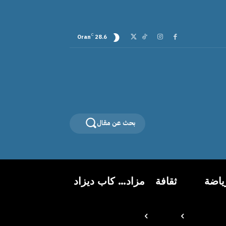
C
Oran
28.6
بحث عن مقال
ياضة
ثقافة
مزاد… كاب ديزاد