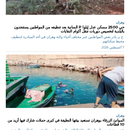
وهران
حي 2500 مسكن عدل إيلوا P السانية بعد تنظيفه من المواطنين يستنجدون
بالبلدية لتخصيص دوريات تنقل أكوام النفايات
ح.ن بادر بعض المواطنين عبر مختلف أحياء ولاية وهران في أخذ المبادرة لتنظيف
محيط سكناتهم...
7 أغسطس 2026
وهران
الموانئ الزرقاء بوهران تستعيد بيئتها النظيفة في كبرى حملات شارك فيها أزيد من
10 قطاعات
ح.نصيرة شهدت الموانئ الزرقاء الثلاثة بولاية وهران ممثلة في ميناء الصيد البحري