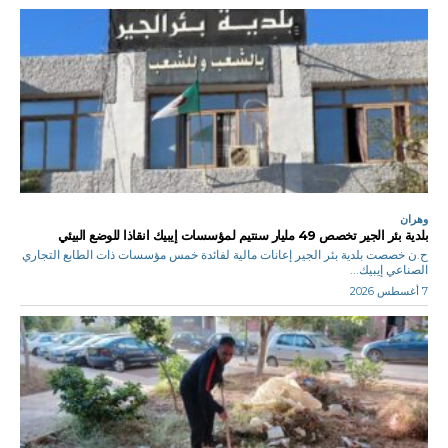
وهران
بلدية بئر الجير تخصص 49 مليار سنتيم لمؤسسات إيبيك انقاذا للوضع البيئي
ح.ن خصصت بلدية بئر الجير إعانات مالية لفائدة خمس مؤسسات ذات الطابع التجاري
الصناعي إيبيك...
7 أغسطس 2026