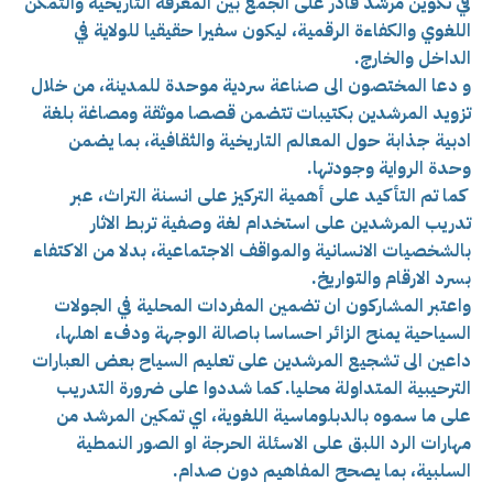
في تكوين مرشد قادر على الجمع بين المعرفة التاريخية والتمكن
اللغوي والكفاءة الرقمية، ليكون سفيرا حقيقيا للولاية في
الداخل والخارج.
و دعا المختصون الى صناعة سردية موحدة للمدينة، من خلال
تزويد المرشدين بكتيبات تتضمن قصصا موثقة ومصاغة بلغة
ادبية جذابة حول المعالم التاريخية والثقافية، بما يضمن
وحدة الرواية وجودتها.
كما تم التأكيد على أهمية التركيز على انسنة التراث، عبر
تدريب المرشدين على استخدام لغة وصفية تربط الاثار
بالشخصيات الانسانية والمواقف الاجتماعية، بدلا من الاكتفاء
بسرد الارقام والتواريخ.
واعتبر المشاركون ان تضمين المفردات المحلية في الجولات
السياحية يمنح الزائر احساسا باصالة الوجهة ودفء اهلها،
داعين الى تشجيع المرشدين على تعليم السياح بعض العبارات
الترحيبية المتداولة محليا. كما شددوا على ضرورة التدريب
على ما سموه بالدبلوماسية اللغوية، اي تمكين المرشد من
مهارات الرد اللبق على الاسئلة الحرجة او الصور النمطية
السلبية، بما يصحح المفاهيم دون صدام.