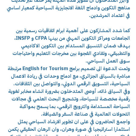
وأبرز المتدخلون ان تطوير هذه المهنة يمر حتما عبر تحديث
مناهج التكوين وادماج اللغة الانجليزية السياحية كمعيار اساسي
في اعتماد المرشدين.
كما شدد المشاركون على أهمية ابرام اتفاقيات رسمية بين
الجامعات ومراكز التكوين المهني من بينها CFPA و INSFP،
بهدف ضمان التنسيق المستدام بين التكوين الاكاديمي
والتطبيقي، وتفادي الفجوة بين مخرجات التعليم واحتياجات
سوق العمل السياحي.
وتمت الدعوة الى تصميم برامج English for Tourism مرتبطة
مباشرة بالسياق الجزائري، مع ادماج وحدات في ريادة الاعمال
السياحية، التسويق الرقمي الدولي، والتواصل بين الثقافات.
وفي السياق ذاته، أوصى المتدخلون بضرورة انشاء مخابر لغوية
رقمية مخصصة للسياحة، وتشجيع البحث العلمي في مجالات
السياحة المستدامة والترويج الرقمي، بما يسمح بمواكبة
التحولات العالمية في صناعة السفر والضيافة.
واجمع الحاضرون في على ان تطوير الارشاد السياحي يمثل
استثمارا استراتيجيا في صورة وهران، وان الرهان الحقيقي يكمن