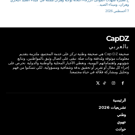
وهران، وميناء الصيد...
7 أغسطس 2026
CapDZ
بالعربي
صحيفة Cap DZ هي صحيفة وطنية تركز على خدمة المجتمع، ملتزمة بتقديم
معلومات موثوقة ومُدققة وذات صلة. نبقى على اتصال وثيق بالمواطنين، ونتابع
شؤونهم واهتماماتهم اليومية، ونغطي الأخبار المحلية والوطنية والدولية. نحرص على
إجراء كل مقال أو تقرير أو تحقيق بدقة وشفافية ومسؤولية، لكي تتمكنوا من فهم
وتحليل ومشاركة فعّالة في حياة مجتمعنا.
الرئيسية
تشريعيات 2026
وطني
جهوي
حوادث