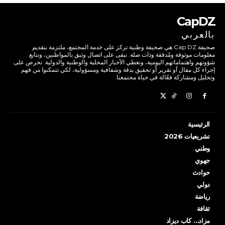
CapDZ
بالعربي
صحيفة Cap DZ هي صحيفة وطنية تركز على خدمة المجتمع، ملتزمة بتقديم
معلومات موثوقة ومُدققة وذات صلة. نبقى على اتصال وثيق بالمواطنين، ونتابع
شؤونهم واهتماماتهم اليومية، ونغطي الأخبار المحلية والوطنية والدولية. نحرص على
إجراء كل مقال أو تقرير أو تحقيق بدقة وشفافية ومسؤولية، لكي تتمكنوا من فهم
وتحليل ومشاركة فعّالة في حياة مجتمعنا.
الرئيسية
تشريعيات 2026
وطني
جهوي
حوادث
دولي
رياضة
ثقافة
مزاد… كاب ديزاد