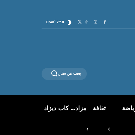
C
Oran
27.8
بحث عن مقال
ياضة
ثقافة
مزاد… كاب ديزاد