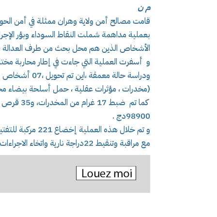
م ن
بعملية مداهمة شملت النقاط السوداء وبؤر الإجر
الأشخاص الذين هم محل بحث من طرف العدالة ،
(مخدرات ، مؤثرات عقلية ، حمل أسلحة بيضاء محظ
كما تم ضبط 
98900دج .
مع مراقبة وتنقيط 22دراجة نارية واتخاء الاجراءات الثانوية ضد المخالفين، استنادا لما جاء في البيان.