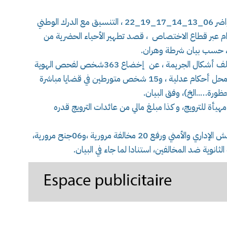
قامت مصالح أمن ولاية وهران ممثلة في أمن الحواضر 06_13_14_17_19_22 ، التنسيق مع الدرك الوطني
ام عبر قطاع الاختصاص ، قصد تطهير الأحياء الحضرية من
 حسب بيان شرطة وهران.
و أسفرت العملية التي جاءت في إطار محاربة مختلف أشكال الجريمة ، عن إخضاع 363شخص لفحص الهوية
ودراسة حالة معمقة ،اين تم تحويل ،07 أشخاص محل أحكام عدلية ، و15 شخص متورطين في قضايا مباشرة
ورة…..الخ)، وفق البيان.
17 غرام من المخدرات، و35 قرص مهيأة للترويج، و كذا مبلغ مالي من عائدات الترويج قدره
و تم خلال هذه العملية إخضاع 221 مركبة للتفتيش الإداري والأمني ورفع 20 مخالفة مرورية ،و06جنح مرورية،