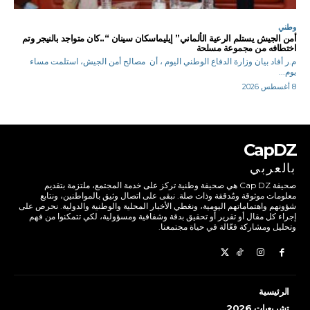
وطني
أمن الجيش يستلم الرعية الألماني” إيليماسكان سينان “..كان متواجد بالنيجر وتم
اختطافه من مجموعة مسلحة
م.ر أفاد بيان وزارة الدفاع الوطني اليوم ، أن مصالح أمن الجيش، استلمت مساء
يوم...
8 أغسطس 2026
CapDZ
بالعربي
صحيفة Cap DZ هي صحيفة وطنية تركز على خدمة المجتمع، ملتزمة بتقديم
معلومات موثوقة ومُدققة وذات صلة. نبقى على اتصال وثيق بالمواطنين، ونتابع
شؤونهم واهتماماتهم اليومية، ونغطي الأخبار المحلية والوطنية والدولية. نحرص على
إجراء كل مقال أو تقرير أو تحقيق بدقة وشفافية ومسؤولية، لكي تتمكنوا من فهم
وتحليل ومشاركة فعّالة في حياة مجتمعنا.
الرئيسية
تشريعيات 2026