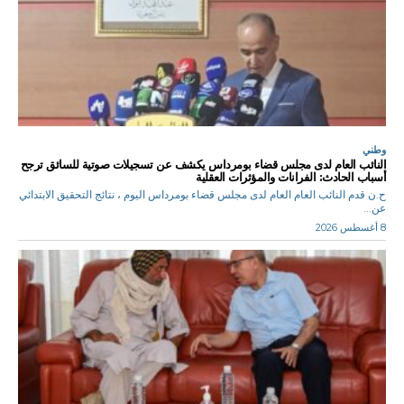
وطني
النائب العام لدى مجلس قضاء بومرداس يكشف عن تسجيلات صوتية للسائق ترجح
أسباب الحادث: الفرانات والمؤثرات العقلية
ح.ن قدم النائب العام العام لدى مجلس قضاء بومرداس اليوم ، نتائج التحقيق الابتدائي
عن...
8 أغسطس 2026