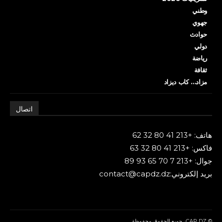
وطني
جهوي
حوادث
دولي
رياضة
ثقافة
مزاد… كاب ديزاد
اتصال
هاتف: +213 41 80 32 62
فاكس: +213 41 80 32 63
جوال: +213 7 70 65 93 89
بريد إلكتروني:contact@capdz.dz
© CAP DZ، جميع الحقوق محفوظة