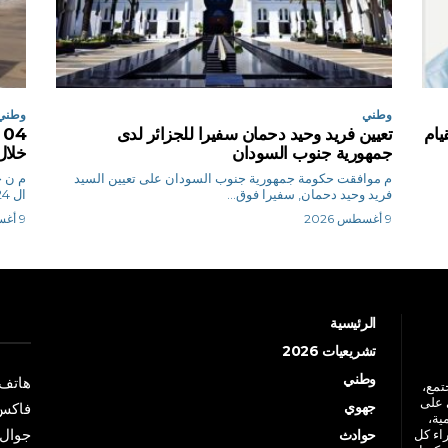
وطني
وطني
يام
تعيين فريد وحيد دحمان سفيرا للجزائر لدى
جمهورية جنوب السودان
خلال
م موافقت حكومة جمهورية جنوب السودان على تعيين السيد
م
فريد وحيد دحمان, سفيرا فوق...
ال 24 ساعة الأخيرة،...
9 أغسطس 2026
9 أغسطس 2026
الرئيسية
تشريعيات 2026
وطني
هاتف: +213 41 
جتمع،
 على
جهوي
فاكس: +213 41
ية،
جوال: +213 7 70 
راء كل
حوادث