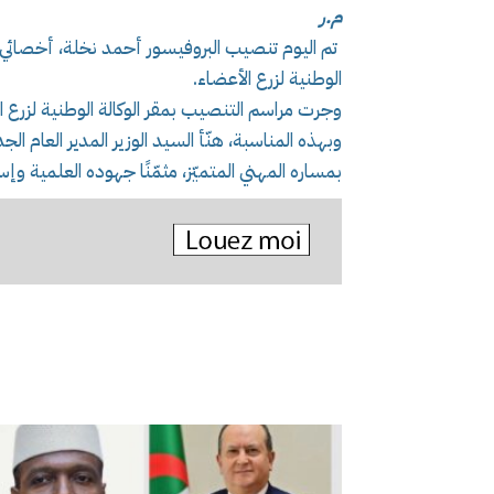
م.ر
تم اليوم تنصيب البروفيسور أحمد نخلة، أخصائي في ج
الوطنية لزرع الأعضاء.
وجرت مراسم التنصيب بمقر الوكالة الوطنية لزرع
وبهذه المناسبة، هنّأ السيد الوزير المدير العام الج
بمساره المهني المتميّز، مثمّنًا جهوده العلمية وإسه