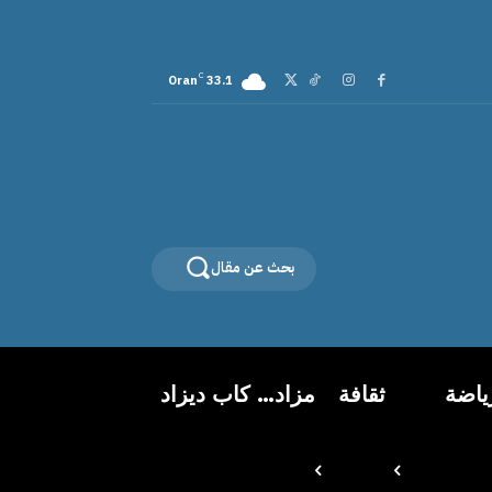
C
Oran
33.1
بحث عن مقال
ياضة
ثقافة
مزاد… كاب ديزاد