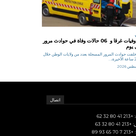
04 وفيات غرقا و 06 حالات وفاة في حوادث مرور
 يوم
 ن خلفت حوادث المرور المسجلة بعدد من ولايات الوطن خلال
اتصال
80 32 62
 80 32 63
65 93 89