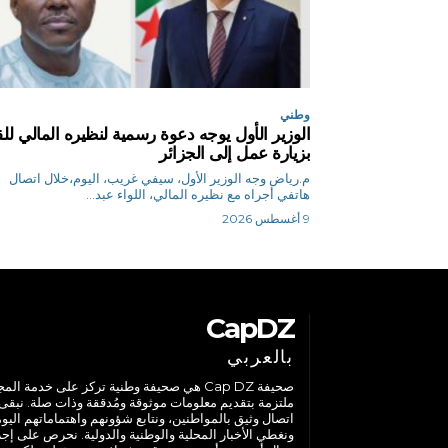
وطني
الوزير الأول يوجه دعوة رسمية لنظيره المالي للق
بزيارة عمل إلى الجزائر
م.رياض وجه الوزير الأول، سيفي غريب، اليوم،خلال اتصال
هاتفي أجراه مع نظيره المالي، اللواء عبد...
9 أغسطس 2026
CapDZ
بالعربي
صحيفة Cap DZ هي صحيفة وطنية تركز على خدمة الم
ملتزمة بتقديم معلومات موثوقة ومُدققة وذات صلة. نبقى
اتصال وثيق بالمواطنين، ونتابع شؤونهم واهتماماتهم اليوم
ونغطي الأخبار المحلية والوطنية والدولية. نحرص على إج