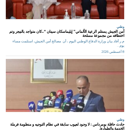
وطني
أمن الجيش يستلم الرعية الألماني” إيليماسكان سينان “..كان متواجد بالنيجر وتم
اختطافه من مجموعة مسلحة
م.ر أفاد بيان وزارة الدفاع الوطني اليوم ، أن مصالح أمن الجيش، استلمت مساء
يوم...
8 أغسطس 2026
وطني
حادث حافلة بومرداس : لا وجود لعيوب سابقة في نظام التوجيه و منظومة فرملة
الخدمة والطوارئ