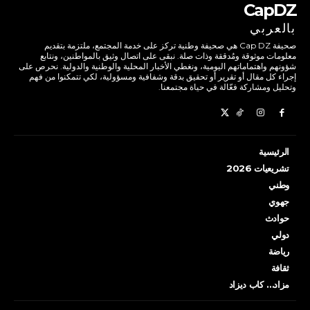
CapDZ
بالعربي
صحيفة Cap DZ هي صحيفة وطنية تركز على خدمة المجتمع، ملتزمة بتقديم
معلومات موثوقة ومُدققة وذات صلة. نبقى على اتصال وثيق بالمواطنين، ونتابع
شؤونهم واهتماماتهم اليومية، ونغطي الأخبار المحلية والوطنية والدولية. نحرص على
إجراء كل مقال أو تقرير أو تحقيق بدقة وشفافية ومسؤولية، لكي تتمكنوا من فهم
وتحليل ومشاركة فعّالة في حياة مجتمعنا.
الرئيسية
تشريعيات 2026
وطني
جهوي
حوادث
دولي
رياضة
ثقافة
مزاد… كاب ديزاد