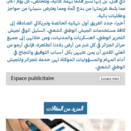
ذي قبل، بل إنها تسير قدما بهمة عالية، وتتخلص، كل يوم أكثر،
مما يثبط عزيمتها من بدع آثمة ومما يعترض سبيلها من حواجز
وعقليات بالية.
أخيرا، جدد الفريق أول ،تهانيه الخالصة وتبريكاتي الصادقة إلى
كافة مستخدمات الجيش الوطني الشعبي، السليل الوفي لجيش
التحرير الوطني، العسكريات والمدنيات، ومن خلالهن إلى جميع
حرائر الجزائر في كل شبر من أرض بلادنا الطاهرة، فإنني أرجو من
العلي القدير أن يمن عليهن بكل أسباب التوفيق والنجاح في
أداء المهام والمسؤوليات الموكلة لهن خدمة للجزائر وللجيش
الوطني الشعبي.
المزيد من المقالات