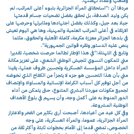
ومنعتها وعماد نهضتها.
مردفا أن :”استحقاق المرأة الجزائرية بتبوء أعلى المراتب، لم
يكن وليد الصدفة، بل تحقق بفضل تضحيات جسام قدمتها
جيلا بعد جيل، وكذلك بفضل اجتهادها ومثابرتها وحرصها على
الارتقاء في أعلى المراتب العلمية والمهنية، وها هي اليوم تعيش
في بلدها الجزائر معززة مكرمة، كاملة الأهلية والحقوق، مثلما
ينص عليه الدستور وتقره قوانين الجمهورية”.
وتابع في التهنئة:”في هذا الإطار لطالما حرصت شخصيا، تقديرا
مني للمكون النسوي للجيش الوطني الشعبي، على تعزيز مكانة
المرأة داخل المؤسسة العسكرية وتحسين ظروف عملها، يقينا
مني بأن هذا التحسين هو جزء لا يتجزأ من الكفاح الذي نخوضه
من أجل توفير كل أسباب الكرامة الإنسانية والمساواة والإنصاف
لجميع مكونات موردنا البشري المتنوع، حتى يتمكن من أداء
الدور المنوط به على أكمل وجه، وأن يسهم في بلوغ الأهداف
الوطنية المشروعة.
وفي كل عيد من أعيادها، أصبحت أرى بكثير من الفخر والاعتزاز
المرأة الجزائرية، عموما، والمرأة العسكرية، على وجه
الخصوص، تمضي قدما إلى الأمام بخطوات ثابتة وأكثر ثقة من