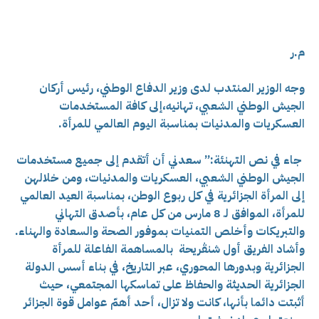
م.ر
وجه الوزير المنتدب لدى وزير الدفاع الوطني، رئيس أركان
الجيش الوطني الشعبي، تهانيه،إلى كافة المستخدمات
العسكريات والمدنيات بمناسبة اليوم العالمي للمرأة.
جاء في نص التهنئة:”
سعدني أن أتقدم إلى جميع مستخدمات
الجيش الوطني الشعبي، العسكريات والمدنيات، ومن خلالهن
إلى المرأة الجزائرية في كل ربوع الوطن، بمناسبة العيد العالمي
للمرأة، الموافق لـ 8 مارس من كل عام، بأصدق التهاني
والتبريكات وأخلص التمنيات بموفور الصحة والسعادة والهناء.
وأشاد الفريق أول شنڨريحة بالمساهمة الفاعلة للمرأة
الجزائرية وبدورها المحوري، عبر التاريخ، في بناء أسس الدولة
الجزائرية الحديثة والحفاظ على تماسكها المجتمعي، حيث
أثبتت دائما بأنها، كانت ولا تزال، أحد أهمّ عوامل قوة الجزائر