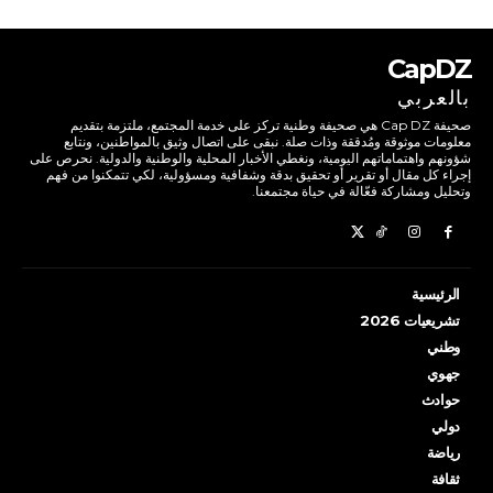
CapDZ
بالعربي
صحيفة Cap DZ هي صحيفة وطنية تركز على خدمة المجتمع، ملتزمة بتقديم
معلومات موثوقة ومُدققة وذات صلة. نبقى على اتصال وثيق بالمواطنين، ونتابع
شؤونهم واهتماماتهم اليومية، ونغطي الأخبار المحلية والوطنية والدولية. نحرص على
إجراء كل مقال أو تقرير أو تحقيق بدقة وشفافية ومسؤولية، لكي تتمكنوا من فهم
وتحليل ومشاركة فعّالة في حياة مجتمعنا.
الرئيسية
تشريعيات 2026
وطني
جهوي
حوادث
دولي
رياضة
ثقافة