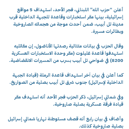
أعلن “حزب الله” اللبناني، فجر الأحد، استهداف 5 مواقع
إسرائيلية، بينها مقر استخبارات وقاعدة للجبهة الداخلية قرب
مدينة تل أبيب، ضمن أحدث موجة من هجماته الصاروخية
وبطائرات مسيرة.
وقال الحزب في بيانات متتالية رصدتها الأناضول، إن مقاتليه
استهدفوا قاعدة غليلوت (مقر وحدة الاستخبارات العسكرية
8200) في ضواحي تل أبيب بسرب من المسيرات الانقضاضية.
كما أعلن في بيان آخر استهداف قاعدة الرملة (قيادة الجبهة
الداخلية لإسرائيل) جنوب شرق تل أبيب بصلية من الصواريخ.
وفي شمالي إسرائيل، ذكر الحزب فجر الأحد أنه استهدف مقر
قيادة فرقة عسكرية بصلية صاروخية.
وأضاف في بيان رابع أنه قصف مستوطنة نهاريا شمالي إسرائيل
بصلية صاروخية كذلك.