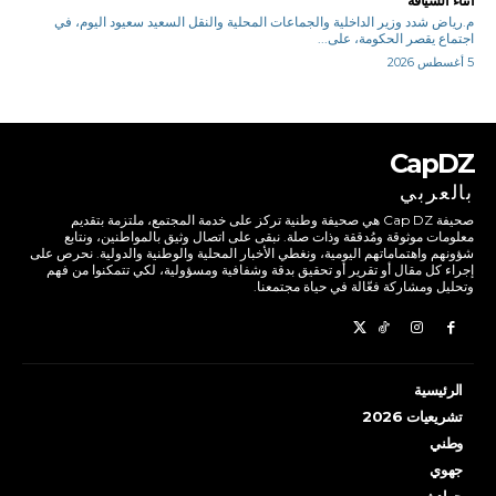
م.رياض شدد وزير الداخلية والجماعات المحلية والنقل السعيد سعيود اليوم، في
اجتماع يقصر الحكومة، على...
5 أغسطس 2026
CapDZ
بالعربي
صحيفة Cap DZ هي صحيفة وطنية تركز على خدمة المجتمع، ملتزمة بتقديم
معلومات موثوقة ومُدققة وذات صلة. نبقى على اتصال وثيق بالمواطنين، ونتابع
شؤونهم واهتماماتهم اليومية، ونغطي الأخبار المحلية والوطنية والدولية. نحرص على
إجراء كل مقال أو تقرير أو تحقيق بدقة وشفافية ومسؤولية، لكي تتمكنوا من فهم
وتحليل ومشاركة فعّالة في حياة مجتمعنا.
الرئيسية
تشريعيات 2026
وطني
جهوي
حوادث