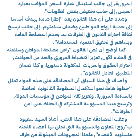
المرورية, إلى جانب استبدال عبارة السجن المؤقت بعبارة
الحبس, إلى جانب تخفيض بعض العقوبات”.
وشدد على أن هذا القانون يعد “إطارا شاملا يهدف أساسا
إلى حماية أرواح المواطنين وضمان سلامتهم, إلى جانب ترسيخ
ثقافة احترام القانون في الطرقات بما يخدم المصلحة العامة
ويساهم في تحقيق التنمية المستدامة”.
كما أوضح أن نص القانون “راعى مصلحة المواطن وسلامته
في المقام الأول, تعزيز الانضباط المروري والحد من الحوادث,
احترام الحقوق والحريات المكفولة دستوريا, و كذا ضمان
التطبيق العادل للقانون”.
وأضاف في هذا السياق أن المصادقة على هذه المواد تمثل
“خطوة هامة نحو استكمال المنظومة القانونية الخاصة
بالسلامة المرورية, وتعزيز ثقة المواطن في مؤسسات الدولة,
وترسيخ مبدأ المسؤولية المشتركة في الحفاظ على أمن
الطرقات”.
وعقب المصادقة على هذا النص, أشاد السيد سعيود
ب”روح التعاون والمسؤولية التي تحلى بها أعضاء اللجنة
متساوية الأعضاء”, مثمنا المجهودات المبذولة من طرف