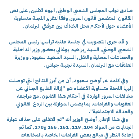
صادق نواب المجلس الشعبي الوطني, اليوم الاثنين, على نص
القانون المتضمن قانون المرور, وفقا لتقرير اللجنة متساوية
الأعضاء حول لأحكام محل الخلاف بين غرفتي البرلمان.
و قد جرى التصويت في جلسة علنية ترأسها رئيس المجلس
الشعبي الوطني, السيد إبراهيم بوغالي بحضور وزير الداخلية
والجماعات المحلية والنقل, السيد السعيد سعيود, و وزيرة
العلاقات مع البرلمان, السيدة نجيبة جيلالي.
وفي كلمة له, أوضح سعيود, أن من أبرز النتائج التي توصلت
إليها اللجنة متساوية الأعضاء هو “إزالة الطابع الجنائي عن
مخالفات المرور الواردة في أحكام هذا القانون, مع مراجعة
العقوبات والغرامات, بما يضمن الموازنة بين الردع القانوني
والعدالة الاجتماعية”.
وفي هذا الإطار, أوضح الوزير أنه “تم الاتفاق على حذف عبارة
الجنايات من المواد 104, 119, 161, 166 و170, كما تم
إعادة النظر في مبالغ بعض الغرامات الخاصة بالمخالفات