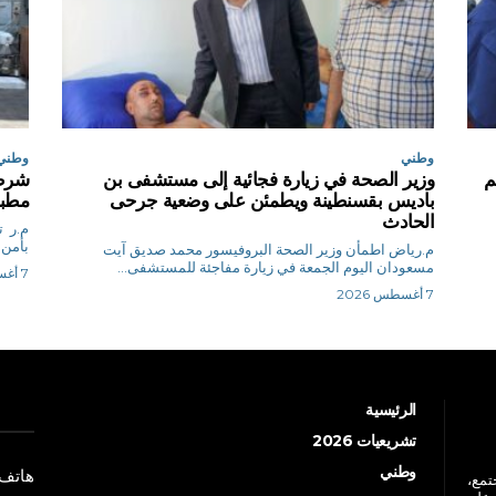
وطني
وطني
م
وزير الصحة في زيارة فجائية إلى مستشفى بن
شرطة
باديس بقسنطينة ويطمئن على وضعية جرحى
مطبخ
الحادث
م.
بأمن 
م.رياض اطمأن وزير الصحة البروفيسور محمد صديق آيت
مسعودان اليوم الجمعة في زيارة مفاجئة للمستشفى...
7 أغسطس 2026
7 أغسطس 2026
الرئيسية
تشريعيات 2026
وطني
هاتف: +213 41 
جتمع،