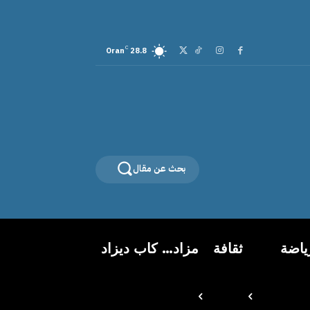
C
Oran
28.8
بحث عن مقال
ياضة
ثقافة
مزاد… كاب ديزاد