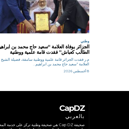
وطني
الجزائر بوفاة العلامة “سعيد حاج محمد بن ابراهي
الطالب كعباش” فقدت قامة علمية ووطنية
م.ر فقدت الجزائر قامة علمية ووطنية سامقة، فضيلة الشيخ
العلامة "سعيد حاج محمد بن ابراهيم...
8 أغسطس 2026
CapDZ
بالعربي
صحيفة Cap DZ هي صحيفة وطنية تركز على خدمة الم