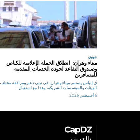
جهوي
ميناء وهران: انطلاق الحملة الإعلامية للكناص
وصندوق التقاعد لجودة الخدمات المقدمة
للمسافرين
ق.إلياس يستمر ميناء وهران، في تبني دعم ومرافقة مختلف
الهيئات والمؤسسات الشريكة، وهذا مع استقبال...
6 أغسطس 2026
CapDZ
بالعربي