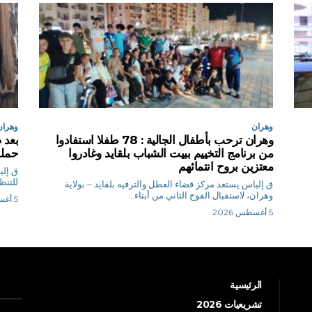
وهران
وهران
وهران ترحب بأطفال الجالية : 78 طفلا استفادوا
بعد 
من برنامج التخييم ببيت الشباب بلقايد وغادروا
حملة
معتزين بروح انتمائهم
للتنظ
ق.إلياس يستعد مركز قضاء العطل والترفيه بلقايد – بولاية
وهران، لاستقبال الفوج الثاني من أبناء...
5 أغسطس 2026
5 أغسطس 2026
الرئيسية
تشريعيات 2026