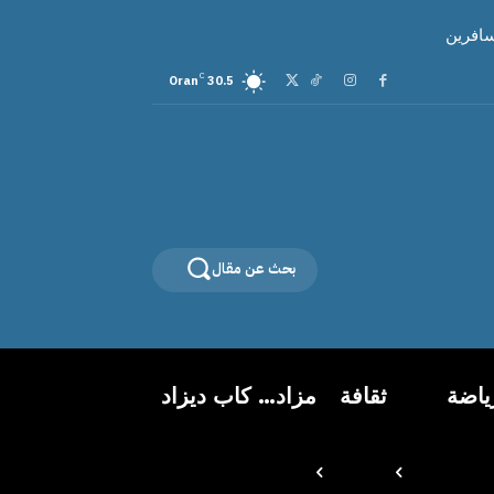
سافرين
C
Oran
30.5
بحث عن مقال
ياضة
ثقافة
مزاد… كاب ديزاد