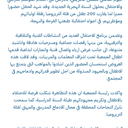
والاحتفال بحلول السنة الهجرية الجديدة. وقد شهد الحفل حضورا
مميزا لما يقارب 200 طفل من فئة التريزوميا رفقة اوليائهم
ومؤطريهم، في اجواء احتفالية طبعتها الفرحة والبهجة.
وتضمن برنامج الاحتفال العديد من النشاطات الفنية والثقافية
والترفيهية، من بينها رقصات جماعية ومسرحيات هادفة واناشيد
متنوعة، الى جانب عرض ازياء واعمال فنية وانجازات ابداعية قدمها
اطفال الجمعية تحت اشراف المعلمات والمربيات. وقد لاقت هذه
العروض استحسان الحضور الذين اشادوا بالمواهب التي يتمتع بها
الاطفال وبالجهود المبذولة من اجل تطوير قدراتهم وادماجهم في
المجتمع.
واكدت رئيسة الجمعية ان هذه التظاهرة شكلت فرصة للاحتفاء
بالاطفال وتكريم مجهوداتهم طيلة السنة الدراسية، كما سمحت
بابراز النجاحات المحققة في مجال الادماج المدرسي والمهني لفئة
التريزوميا.