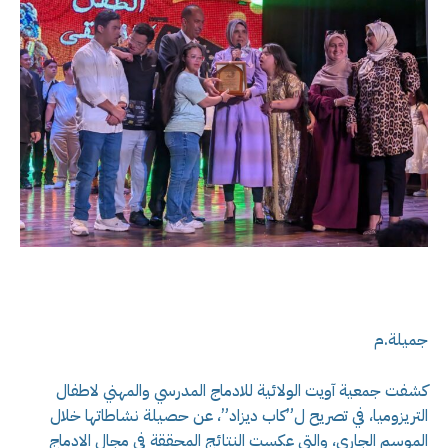
جميلة.م
كشفت جمعية آويت الولائية للادماج المدرسي والمهني لاطفال
التريزوميا، في تصريح ل”كاب ديزاد”، عن حصيلة نشاطاتها خلال
الموسم الجاري، والتي عكست النتائج المحققة في مجال الادماج