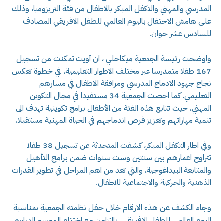
المدرسي والمهني والتكفل المبكر بالاطفال من فئة التريزوميا، وذلك
على هامش الاحتفال باليوم العالمي للطفل الافريقي المصادف
للسادس عشر جوان.
واوضحت رئيسة الجمعية ميكاحلي ، ان آويت تمكنت من تسجيل
167 طفلا متمدرسا عبر مختلف الاطوار التعليمية، في خطوة تعكس
نجاح جهود الادماج المدرسي ومرافقة الاطفال في مسارهم
التعليمي. كما احصت الجمعية 34 مستفيدا في مجال التكوين
المهني، حيث تتابع هذه الفئة من الأطفال برامج تكوينية تهدف الى
تنمية مهاراتهم وتعزيز فرص اندماجهم في الحياة المهنية مستقبلا.
وفي اطار التكفل المبكر، كشفت المتحدثة عن تسجيل 38 طفلا
تتراوح اعمارهم بين سنتين وست سنوات ضمن برامج التأهيل
والمتابعة البيداغوجية، والتي تعد من اهم المراحل في تطوير القدرات
الذهنية والحركية والاجتماعية للاطفال.
وجاء الكشف عن هذه الارقام خلال حفل نظمته الجمعية بمناسبة
اليوم العالمي للطفل الافريقي، بالتزامن مع اختتام الموسم الدراسي