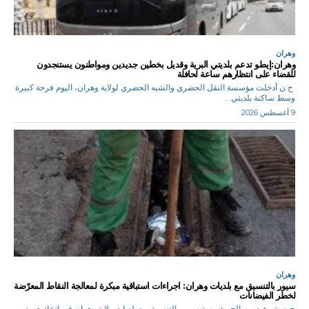
وهران
وهران:إيطو تدعم بلديتي البرية وقديل بخطين جديدين ومواطنون يستنجدون
للقضاء على انتظارهم ساعة لحافلة
ح.ن أدخلت مؤسسة النقل الحضري والشبه الحضري لولاية وهران، اليوم فرحة كبيرة
وسط ساكنة بلديتي...
9 أغسطس 2026
وهران
سيور بالتنسيق مع بلديات وهران: اجراءات استباقية مبكرة لمعالجة النقاط المعرّضة
لخطر الفيضانات
ح.ن شرعت مصالح مؤسسة سيور بالتنسيق مع بلديات ولاية وهران في اتخاذ جميع