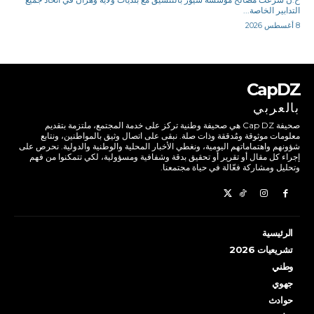
التدابير الخاصة...
8 أغسطس 2026
CapDZ
بالعربي
صحيفة Cap DZ هي صحيفة وطنية تركز على خدمة المجتمع، ملتزمة بتقديم
معلومات موثوقة ومُدققة وذات صلة. نبقى على اتصال وثيق بالمواطنين، ونتابع
شؤونهم واهتماماتهم اليومية، ونغطي الأخبار المحلية والوطنية والدولية. نحرص على
إجراء كل مقال أو تقرير أو تحقيق بدقة وشفافية ومسؤولية، لكي تتمكنوا من فهم
وتحليل ومشاركة فعّالة في حياة مجتمعنا.
الرئيسية
تشريعيات 2026
وطني
جهوي
حوادث