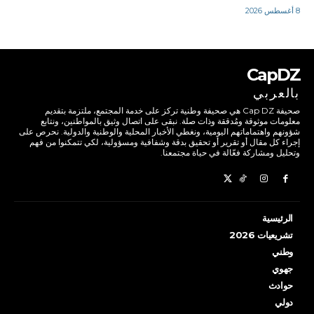
8 أغسطس 2026
CapDZ
بالعربي
صحيفة Cap DZ هي صحيفة وطنية تركز على خدمة المجتمع، ملتزمة بتقديم
معلومات موثوقة ومُدققة وذات صلة. نبقى على اتصال وثيق بالمواطنين، ونتابع
شؤونهم واهتماماتهم اليومية، ونغطي الأخبار المحلية والوطنية والدولية. نحرص على
إجراء كل مقال أو تقرير أو تحقيق بدقة وشفافية ومسؤولية، لكي تتمكنوا من فهم
وتحليل ومشاركة فعّالة في حياة مجتمعنا.
الرئيسية
تشريعيات 2026
وطني
جهوي
حوادث
دولي