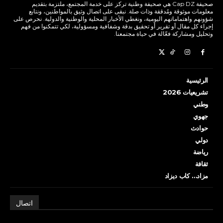
صحيفة Cap DZ هي صحيفة وطنية تركز على خدمة المجتمع، ملتزمة بتقديم
معلومات موثوقة ومُدققة وذات صلة. نبقى على اتصال وثيق بالمواطنين، ونتابع
شؤونهم واهتماماتهم اليومية، ونغطي الأخبار المحلية والوطنية والدولية. نحرص على
إجراء كل مقال أو تقرير أو تحقيق بدقة وشفافية ومسؤولية، لكي تتمكنوا من فهم
وتحليل ومشاركة فعّالة في حياة مجتمعنا.
الرئيسية
تشريعيات 2026
وطني
جهوي
حوادث
دولي
رياضة
ثقافة
مزاد… كاب ديزاد
اتصال