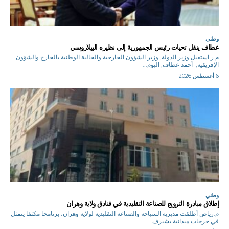
وطني
عطاف ينقل تحيات رئيس الجمهورية إلى نظيره البيلاروسي
م.ر استقبل وزير الدولة, وزير الشؤون الخارجية والجالية الوطنية بالخارج والشؤون
الإفريقية, أحمد عطاف, اليوم...
6 أغسطس 2026
وطني
إطلاق مبادرة الترويج للصناعة التقليدية في فنادق ولاية وهران
م.رياض أطلقت مديرية السياحة والصناعة التقليدية لولاية وهران، برنامجا مكثفا يتمثل
في خرجات ميدانية يشىرف...