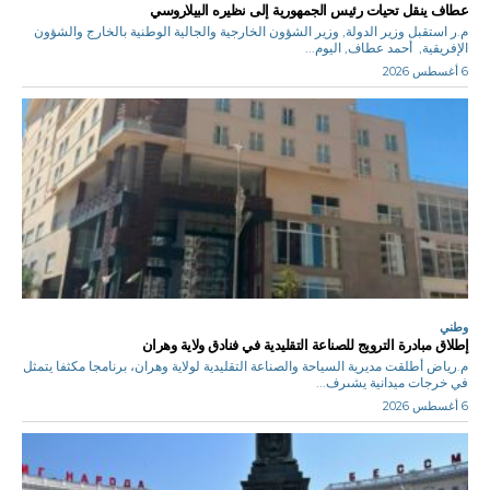
عطاف ينقل تحيات رئيس الجمهورية إلى نظيره البيلاروسي
م.ر استقبل وزير الدولة, وزير الشؤون الخارجية والجالية الوطنية بالخارج والشؤون
الإفريقية, أحمد عطاف, اليوم...
6 أغسطس 2026
وطني
إطلاق مبادرة الترويج للصناعة التقليدية في فنادق ولاية وهران
م.رياض أطلقت مديرية السياحة والصناعة التقليدية لولاية وهران، برنامجا مكثفا يتمثل
في خرجات ميدانية يشىرف...
6 أغسطس 2026