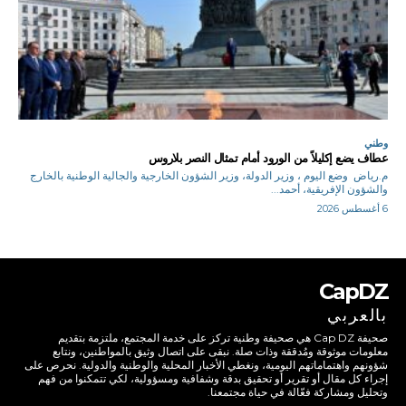
وطني
عطاف يضع إكليلاً من الورود أمام تمثال النصر بلاروس
م.رياض وضع اليوم ، وزير الدولة، وزير الشؤون الخارجية والجالية الوطنية بالخارج
والشؤون الإفريقية، أحمد...
6 أغسطس 2026
CapDZ
بالعربي
صحيفة Cap DZ هي صحيفة وطنية تركز على خدمة المجتمع، ملتزمة بتقديم
معلومات موثوقة ومُدققة وذات صلة. نبقى على اتصال وثيق بالمواطنين، ونتابع
شؤونهم واهتماماتهم اليومية، ونغطي الأخبار المحلية والوطنية والدولية. نحرص على
إجراء كل مقال أو تقرير أو تحقيق بدقة وشفافية ومسؤولية، لكي تتمكنوا من فهم
وتحليل ومشاركة فعّالة في حياة مجتمعنا.