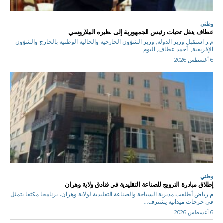
وطني
عطاف ينقل تحيات رئيس الجمهورية إلى نظيره البيلاروسي
م.ر استقبل وزير الدولة, وزير الشؤون الخارجية والجالية الوطنية بالخارج والشؤون
الإفريقية, أحمد عطاف, اليوم...
6 أغسطس 2026
وطني
إطلاق مبادرة الترويج للصناعة التقليدية في فنادق ولاية وهران
م.رياض أطلقت مديرية السياحة والصناعة التقليدية لولاية وهران، برنامجا مكثفا يتمثل
في خرجات ميدانية يشىرف...
6 أغسطس 2026