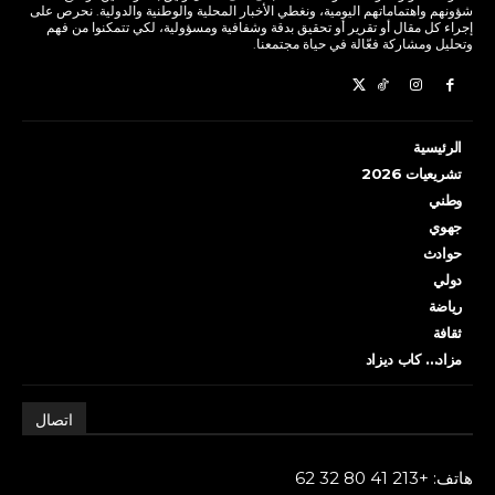
شؤونهم واهتماماتهم اليومية، ونغطي الأخبار المحلية والوطنية والدولية. نحرص على
إجراء كل مقال أو تقرير أو تحقيق بدقة وشفافية ومسؤولية، لكي تتمكنوا من فهم
وتحليل ومشاركة فعّالة في حياة مجتمعنا.
الرئيسية
تشريعيات 2026
وطني
جهوي
حوادث
دولي
رياضة
ثقافة
مزاد… كاب ديزاد
اتصال
هاتف: +213 41 80 32 62