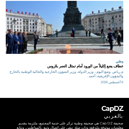
وطني
عطاف يضع إكليلاً من الورود أمام تمثال النصر بلاروس
م.رياض وضع اليوم ، وزير الدولة، وزير الشؤون الخارجية والجالية الوطنية بالخارج
والشؤون الإفريقية، أحمد...
6 أغسطس 2026
CapDZ
بالعربي
صحيفة Cap DZ هي صحيفة وطنية تركز على خدمة المجتمع، ملتزمة بتقديم
معلومات موثوقة ومُدققة وذات صلة. نبقى على اتصال وثيق بالمواطنين، ونتابع