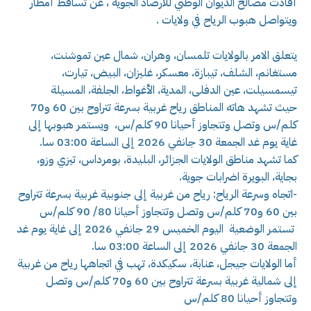
أفادت مصالح الديوان الوطني للارصاد الجوية ، عن تساقط أمطار
ويتواصل هبوب الرياح في ولايات .
يتعلق الامر بالولايات تلمسان، وهران، شمال عين تموشنت،
مستغانم، الشلف، تيبازة، معسكر، غليزان، البيض، تيارت،
تيسمسيلت، عين الدفلى، المدية، الأغواط، الجلفة، المسيلة
حيث تشهد هاته المناطق رياح غربية بسرعة تتراوح بين 60 و70
كلم/س وتصل وتتجاوز أحيانا 90 كلم/س، ويستمر هبوبها إلى
غاية يوم غد الجمعة 30 جانفي 2026 إلى الساعة 03:00 سا.
كما تشهد مناطق الولايات الجزائر، البليدة، بومرداس، تيزي وزو،
بجاية، البويرة اضرابات جوية.
-اتجاه وسرعة الرياح: رياح من غربية إلى جنوبية غربية بسرعة تتراوح
بين 60 و70 كلم/س وتصل وتتجاوز أحيانا 80/ 90 كلم/س
تستمر الوضعية اليوم الخميس 29 جانفي 2026 إلى غاية يوم غد
الجمعة 30 جانفي 2026 إلى الساعة 03:00 سا.
أما الولايات جيجل، عنابة، سكيكدة، تهب في اتجاهها رياح من غربية
إلى شمالية غربية بسرعة تتراوح بين 60 و70 كلم/س وتصل
وتتجاوز أحيانا 80 كلم/س